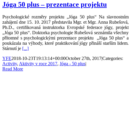
Jóga 50 plus – prezentace projektu
Psychologické rozměry projektu „Jóga 50 plus“ Na slavnostním
zahájení dne 15. 10. 2017 představila Mgr. et Mgr. Anna Rubešová,
Ph.D., certifikovaná instruktorka Evropské federace jógy, projekt
„Jóga 50 plus“. Doktorka psychologie Rubešová seznámila všechny
přítomné s psychologickými prezentace projektu „Jóga 50 plus“ a
poukázala na výhody, které praktikování jógy přináší starším lidem.
Stárnutí je
[...]
YFE
2018-10-23T19:13:14+00:00
October 27th, 2017
|
Categories:
Activity
,
Aktivity v roce 2017
,
Jóga - 50 plus
|
Read More