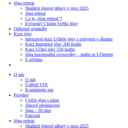
Jóga retreat
Skalární jógové tábory v roce 2025
Jóga retreat
Co je „jóga retreat“?
Evropský Chrám Světla Jógy
Odborné semináře
Kurz jógy
Intenzivní kurz Učitele jógy s pobytem v ášramu
Kurz Instruktor jógy 200 hodin
Kurz Učitel jógy 550 hodin
Jóga hormonální rovnováhy – staňte se Učitelem
E-učebna
O nás
O nás
Ústředí YFE
Kontaktujte nás
Projekty
Cvičte jógu s námi
Jógové představení
Jóga – 50 plus
Patronát
Jóga retreat
Skalární jógové tábory v roce 2025