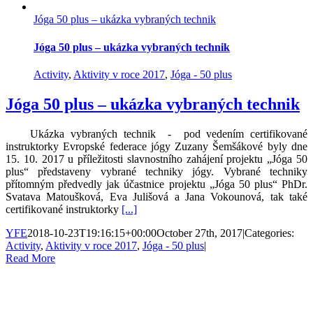
Jóga 50 plus – ukázka vybraných technik
Jóga 50 plus – ukázka vybraných technik
Activity
,
Aktivity v roce 2017
,
Jóga - 50 plus
Jóga 50 plus – ukázka vybraných technik
Ukázka vybraných technik - pod vedením certifikované
instruktorky Evropské federace jógy Zuzany Šemšákové byly dne
15. 10. 2017 u příležitosti slavnostního zahájení projektu „Jóga 50
plus“ představeny vybrané techniky jógy. Vybrané techniky
přítomným předvedly jak účastnice projektu „Jóga 50 plus“ PhDr.
Svatava Matoušková, Eva Julišová a Jana Vokounová, tak také
certifikované instruktorky
[...]
YFE
2018-10-23T19:16:15+00:00
October 27th, 2017
|
Categories:
Activity
,
Aktivity v roce 2017
,
Jóga - 50 plus
|
Read More