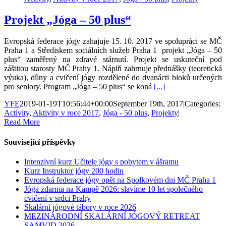
Projekt „Jóga – 50 plus“
Evropská federace jógy zahajuje 15. 10. 2017 ve spolupráci se MČ
Praha 1 a Střediskem sociálních služeb Praha 1 projekt „Jóga – 50
plus“ zaměřený na zdravé stárnutí. Projekt se uskuteční pod
záštitou starosty MČ Prahy 1. Náplň zahrnuje přednášky (teoretická
výuka), dílny a cvičení jógy rozdělené do dvanácti bloků určených
pro seniory. Program „Jóga – 50 plus“ se koná
[...]
YFE
2019-01-19T10:56:44+00:00
September 19th, 2017
|
Categories:
Activity
,
Aktivity v roce 2017
,
Jóga - 50 plus
,
Projekty
|
Read More
Související příspěvky
Intenzivní kurz Učitele jógy s pobytem v ášramu
Kurz Instruktor jógy 200 hodin
Evropská federace jógy opět na Spolkovém dni MČ Praha 1
Jóga zdarma na Kampě 2026: slavíme 10 let společného
cvičení v srdci Prahy
Skalární jógové tábory v roce 2026
MEZINÁRODNÍ ​SKALÁRNÍ JÓGOVÝ RETREAT
SAMVID 2026