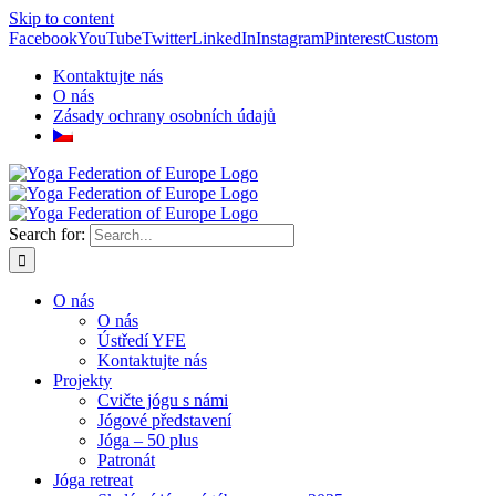
Skip to content
Facebook
YouTube
Twitter
LinkedIn
Instagram
Pinterest
Custom
Kontaktujte nás
O nás
Zásady ochrany osobních údajů
Search for:
O nás
O nás
Ústředí YFE
Kontaktujte nás
Projekty
Cvičte jógu s námi
Jógové představení
Jóga – 50 plus
Patronát
Jóga retreat