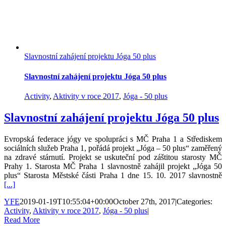
Slavnostní zahájení projektu Jóga 50 plus
Slavnostní zahájení projektu Jóga 50 plus
Activity
,
Aktivity v roce 2017
,
Jóga - 50 plus
Slavnostní zahájení projektu Jóga 50 plus
Evropská federace jógy ve spolupráci s MČ Praha 1 a Střediskem
sociálních služeb Praha 1, pořádá projekt „Jóga – 50 plus“ zaměřený
na zdravé stárnutí. Projekt se uskuteční pod záštitou starosty MČ
Prahy 1. Starosta MČ Praha 1 slavnostně zahájil projekt „Jóga 50
plus“ Starosta Městské části Praha 1 dne 15. 10. 2017 slavnostně
[...]
YFE
2019-01-19T10:55:04+00:00
October 27th, 2017
|
Categories:
Activity
,
Aktivity v roce 2017
,
Jóga - 50 plus
|
Read More