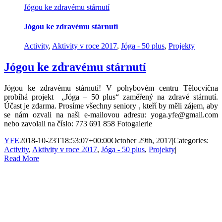
Jógou ke zdravému stárnutí
Jógou ke zdravému stárnutí
Activity
,
Aktivity v roce 2017
,
Jóga - 50 plus
,
Projekty
Jógou ke zdravému stárnutí
Jógou ke zdravému stárnutí! V pohybovém centru Tělocvična
probíhá projekt „Jóga – 50 plus“ zaměřený na zdravé stárnutí.
Účast je zdarma. Prosíme všechny seniory , kteří by měli zájem, aby
se nám ozvali na naši e-mailovou adresu: yoga.yfe@gmail.com
nebo zavolali na číslo: 773 691 858 Fotogalerie
YFE
2018-10-23T18:53:07+00:00
October 29th, 2017
|
Categories:
Activity
,
Aktivity v roce 2017
,
Jóga - 50 plus
,
Projekty
|
Read More