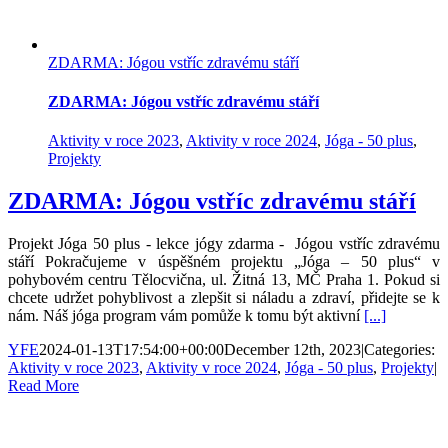
ZDARMA: Jógou vstříc zdravému stáří
ZDARMA: Jógou vstříc zdravému stáří
Aktivity v roce 2023
,
Aktivity v roce 2024
,
Jóga - 50 plus
,
Projekty
ZDARMA: Jógou vstříc zdravému stáří
Projekt Jóga 50 plus - lekce jógy zdarma - Jógou vstříc zdravému
stáří Pokračujeme v úspěšném projektu „Jóga – 50 plus“ v
pohybovém centru Tělocvična, ul. Žitná 13, MČ Praha 1. Pokud si
chcete udržet pohyblivost a zlepšit si náladu a zdraví, přidejte se k
nám. Náš jóga program vám pomůže k tomu být aktivní
[...]
YFE
2024-01-13T17:54:00+00:00
December 12th, 2023
|
Categories:
Aktivity v roce 2023
,
Aktivity v roce 2024
,
Jóga - 50 plus
,
Projekty
|
Read More