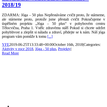
2018/19
ZDARMA: Jóga – 50 plus Nepřestáváme cvičit proto, že stárneme,
ale stárneme proto, protože jsme přestali cvičit Pokračujeme v
úspěšném projektu „Jóga – 50 plus“ v pohybovém centru
Tělocvična, Praha 1. Vstříc zdravému stáří Pokud si chcete udržet
pohyblivost a zlepšit si náladu a zdraví, přidejte se k nám. Náš jóga
program vám pomůže k tomu
[...]
YFE
2019-06-25T13:33:48+00:00
October 16th, 2018
|
Categories:
Aktivity v roce 2018
,
Jóga - 50 plus
,
Projekty
|
Read More