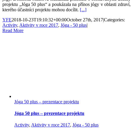
projektu „Jóga 50 plus“ a poukázala na přínos jógy v oblasti zdraví,
kterého účastníci projektu mohou docílit.
[...]
YFE
2018-10-23T19:10:32+00:00
October 27th, 2017
|
Categories:
Activity
,
Aktivity v roce 2017
,
Jóga - 50 plus
|
Read More
Jóga 50 plus – prezentace projektu
Jóga 50 plus – prezentace projektu
Activity
,
Aktivity v roce 2017
,
Jóga - 50 plus