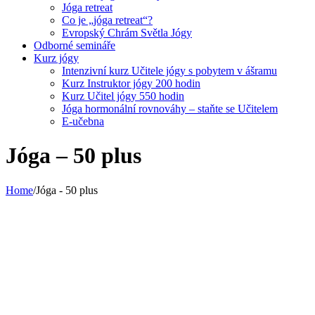
Jóga retreat
Co je „jóga retreat“?
Evropský Chrám Světla Jógy
Odborné semináře
Kurz jógy
Intenzivní kurz Učitele jógy s pobytem v ášramu
Kurz Instruktor jógy 200 hodin
Kurz Učitel jógy 550 hodin
Jóga hormonální rovnováhy – staňte se Učitelem
E-učebna
Jóga – 50 plus
Home
/
Jóga - 50 plus