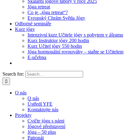
Skalární jógové tábory v roce 2025
Jóga retreat
Co je „jóga retreat“?
Evropský Chrám Světla Jógy
Odborné semináře
Kurz jógy
Intenzivní kurz Učitele jógy s pobytem v ášramu
Kurz Instruktor jógy 200 hodin
Kurz Učitel jógy 550 hodin
Jóga hormonální rovnováhy – staňte se Učitelem
E-učebna
Search for:
O nás
O nás
Ústředí YFE
Kontaktujte nás
Projekty
Cvičte jógu s námi
Jógové představení
Jóga – 50 plus
Patronát