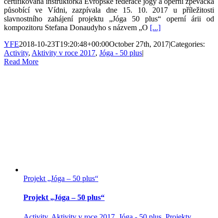
certifikovaná instruktorka Evropské federace jógy a operní zpěvačka
působící ve Vídni, zazpívala dne 15. 10. 2017 u příležitosti
slavnostního zahájení projektu „Jóga 50 plus“ operní árii od
kompozitoru Stefana Donaudyho s názvem „O
[...]
YFE
2018-10-23T19:20:48+00:00
October 27th, 2017
|
Categories:
Activity
,
Aktivity v roce 2017
,
Jóga - 50 plus
|
Read More
Projekt „Jóga – 50 plus“
Projekt „Jóga – 50 plus“
Activity
,
Aktivity v roce 2017
,
Jóga - 50 plus
,
Projekty