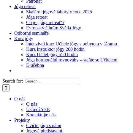
Patronát
Jóga retreat
Skalární jógové tábory v roce 2025
Jóga retreat
Co je „jóga retreat“?
Evropský Chrám Světla Jógy
Odborné semináře
Kurz jógy
Intenzivní kurz Učitele jógy s pobytem v ášramu
Kurz Instruktor jógy 200 hodin
Kurz Učitel jógy 550 hodin
Jóga hormonální rovnováhy – staňte se Učitelem
E-učebna
Search for:
O nás
O nás
Ústředí YFE
Kontaktujte nás
Projekty
Cvičte jógu s námi
Jógové představení