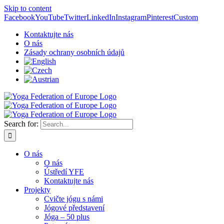
Skip to content
Facebook
YouTube
Twitter
LinkedIn
Instagram
Pinterest
Custom
Kontaktujte nás
O nás
Zásady ochrany osobních údajů
Search for:
O nás
O nás
Ústředí YFE
Kontaktujte nás
Projekty
Cvičte jógu s námi
Jógové představení
Jóga – 50 plus