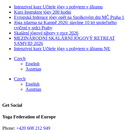
Intenzivní kurz Učitele jógy s pobytem v ášramu
Kurz Instruktor jógy 200 hodin
Evropská federace jógy opět na Spolkovém dni MČ Praha 1
Jóga zdarma na Kampě 2026: slavíme 10 let společného
cvičení v srdci Prahy
Skalární jógové tábory v roce 2026
MEZINÁRODNÍ ​SKALÁRNÍ JÓGOVÝ RETREAT
SAMVID 2026
Intenzivní kurz Učitele jógy s pobytem v ášramu NE
Czech
English
Austrian
Czech
English
Austrian
Get Social
Yoga Federation of Europe
Phone:
+420 608 212 949