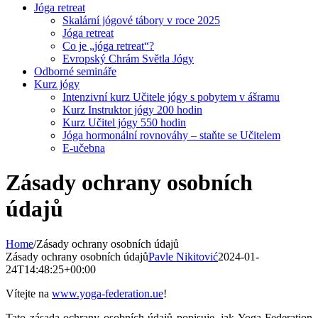
Jóga retreat
Skalární jógové tábory v roce 2025
Jóga retreat
Co je „jóga retreat“?
Evropský Chrám Světla Jógy
Odborné semináře
Kurz jógy
Intenzivní kurz Učitele jógy s pobytem v ášramu
Kurz Instruktor jógy 200 hodin
Kurz Učitel jógy 550 hodin
Jóga hormonální rovnováhy – staňte se Učitelem
E-učebna
Zásady ochrany osobních
údajů
Home
/
Zásady ochrany osobních údajů
Zásady ochrany osobních údajů
Pavle Nikitović
2024-01-
24T14:48:25+00:00
Vítejte na
www.yoga-federation.ue
!
Tato zásada ochrany osobních údajů popisuje, jak Yoga Federation