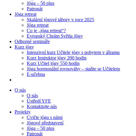
Jóga – 50 plus
Patronát
Jóga retreat
Skalární jógové tábory v roce 2025
Jóga retreat
Co je „jóga retreat“?
Evropský Chrám Světla Jógy
Odborné semináře
Kurz jógy
Intenzivní kurz Učitele jógy s pobytem v ášramu
Kurz Instruktor jógy 200 hodin
Kurz Učitel jógy 550 hodin
Jóga hormonální rovnováhy – staňte se Učitelem
E-učebna
O nás
O nás
Ústředí YFE
Kontaktujte nás
Projekty
Cvičte jógu s námi
Jógové představení
Jóga – 50 plus
Patronát