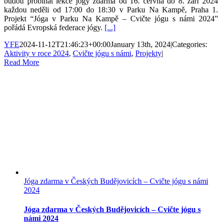
budou probíhat lekce jógy zdarma od 16. června do 8. září 2024
každou neděli od 17:00 do 18:30 v Parku Na Kampě, Praha 1.
Projekt “Jóga v Parku Na Kampě – Cvičte jógu s námi 2024”
pořádá Evropská federace jógy.
[...]
YFE
2024-11-12T21:46:23+00:00
January 13th, 2024
|
Categories:
Aktivity v roce 2024
,
Cvičte jógu s námi
,
Projekty
|
Read More
Jóga zdarma v Českých Budějovicích – Cvičte jógu s námi
2024
Jóga zdarma v Českých Budějovicích – Cvičte jógu s
námi 2024