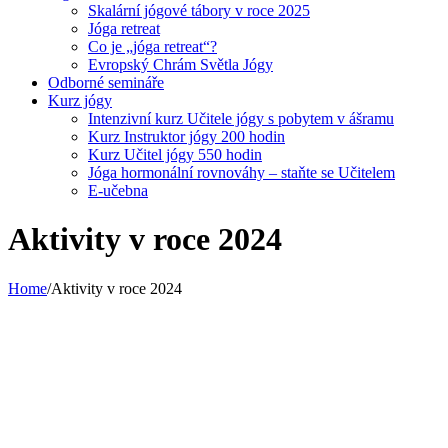
Skalární jógové tábory v roce 2025
Jóga retreat
Co je „jóga retreat“?
Evropský Chrám Světla Jógy
Odborné semináře
Kurz jógy
Intenzivní kurz Učitele jógy s pobytem v ášramu
Kurz Instruktor jógy 200 hodin
Kurz Učitel jógy 550 hodin
Jóga hormonální rovnováhy – staňte se Učitelem
E-učebna
Aktivity v roce 2024
Home
/
Aktivity v roce 2024