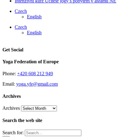
Intenzivní kurz Učitele jógy s pobytem v ášramu NE
Czech
English
Czech
English
Get Social
Yoga Federation of Europe
Phone:
+420 608 212 949
Email:
yoga.yfe@gmail.com
Archives
Archives
Search the web site
Search for: