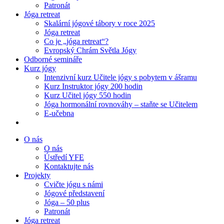
Patronát
Jóga retreat
Skalární jógové tábory v roce 2025
Jóga retreat
Co je „jóga retreat“?
Evropský Chrám Světla Jógy
Odborné semináře
Kurz jógy
Intenzivní kurz Učitele jógy s pobytem v ášramu
Kurz Instruktor jógy 200 hodin
Kurz Učitel jógy 550 hodin
Jóga hormonální rovnováhy – staňte se Učitelem
E-učebna
O nás
O nás
Ústředí YFE
Kontaktujte nás
Projekty
Cvičte jógu s námi
Jógové představení
Jóga – 50 plus
Patronát
Jóga retreat