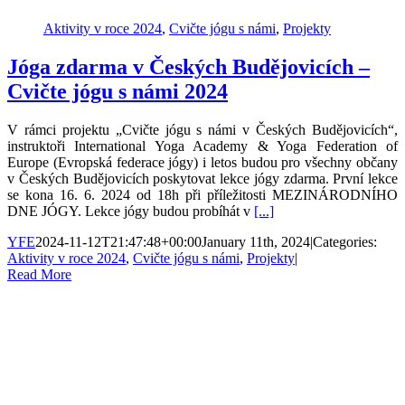
Aktivity v roce 2024
,
Cvičte jógu s námi
,
Projekty
Jóga zdarma v Českých Budějovicích –
Cvičte jógu s námi 2024
V rámci projektu „Cvičte jógu s námi v Českých Budějovicích“,
instruktoři International Yoga Academy & Yoga Federation of
Europe (Evropská federace jógy) i letos budou pro všechny občany
v Českých Budějovicích poskytovat lekce jógy zdarma. První lekce
se kona 16. 6. 2024 od 18h při příležitosti MEZINÁRODNÍHO
DNE JÓGY. Lekce jógy budou probíhát v
[...]
YFE
2024-11-12T21:47:48+00:00
January 11th, 2024
|
Categories:
Aktivity v roce 2024
,
Cvičte jógu s námi
,
Projekty
|
Read More