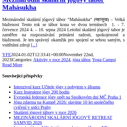
Mahásukha
Mezinárodní skalární jógový tábor “Mahásukha“ (महासुख) – Velká
blaženost Tento rok se tábor kona ve dvou termínech 1. - 7.
července 2024 4. – 10. srpna 2024 Letošní skalární jógový tabor je
zaměřen na rozpoznávání primární radosti, spokojeností a
blaženosti. Je ten správný okamžik pro spojení se sebou samým, s
vnitřními zdroji
[...]
YFE
2024-01-02T12:33:41+00:00
November 22nd,
2023
|
Categories:
Aktivity v roce 2024
,
jóga tábor
,
Yoga Camps
|
Read More
Související příspěvky
Intenzivní kurz Učitele jógy s pobytem v ášramu
Kurz Instruktor jógy 200 hodin
Evropská federace jógy opět na Spolkovém dni MČ Praha 1
Jóga zdarma na Kampě 2026: slavíme 10 let společného
cvičení v srdci Prahy
Skalární jógové tábory v roce 2026
MEZINÁRODNÍ ​SKALÁRNÍ JÓGOVÝ RETREAT
SAMVID 2026