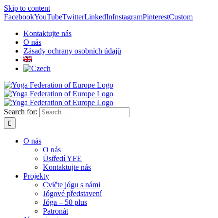
Skip to content
Facebook
YouTube
Twitter
LinkedIn
Instagram
Pinterest
Custom
Kontaktujte nás
O nás
Zásady ochrany osobních údajů
Search for:
O nás
O nás
Ústředí YFE
Kontaktujte nás
Projekty
Cvičte jógu s námi
Jógové představení
Jóga – 50 plus
Patronát