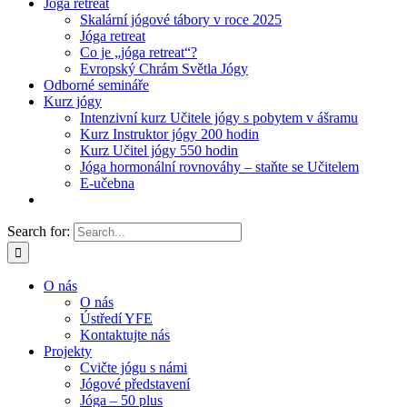
Jóga retreat
Skalární jógové tábory v roce 2025
Jóga retreat
Co je „jóga retreat“?
Evropský Chrám Světla Jógy
Odborné semináře
Kurz jógy
Intenzivní kurz Učitele jógy s pobytem v ášramu
Kurz Instruktor jógy 200 hodin
Kurz Učitel jógy 550 hodin
Jóga hormonální rovnováhy – staňte se Učitelem
E-učebna
Search for:
O nás
O nás
Ústředí YFE
Kontaktujte nás
Projekty
Cvičte jógu s námi
Jógové představení
Jóga – 50 plus