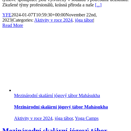
Zkušené týmy profesionálů, krásná příroda a naše
[...]
YFE
2024-01-07T10:59:30+00:00
November 22nd,
2023
|
Categories:
Aktivity v roce 2024
,
jóga tábor
|
Read More
Mezinárodní skalární jógový tábor Mahásukha
Mezinárodní skalární jógový tábor Mahásukha
Aktivity v roce 2024
,
jóga tábor
,
Yoga Camps
Mezinárodní skalární jógový tábor