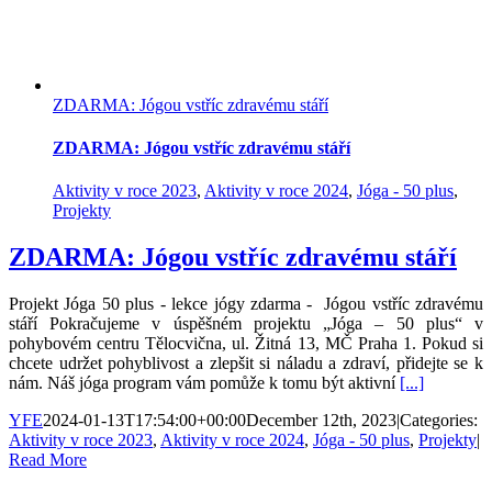
ZDARMA: Jógou vstříc zdravému stáří
ZDARMA: Jógou vstříc zdravému stáří
Aktivity v roce 2023
,
Aktivity v roce 2024
,
Jóga - 50 plus
,
Projekty
ZDARMA: Jógou vstříc zdravému stáří
Projekt Jóga 50 plus - lekce jógy zdarma - Jógou vstříc zdravému
stáří Pokračujeme v úspěšném projektu „Jóga – 50 plus“ v
pohybovém centru Tělocvična, ul. Žitná 13, MČ Praha 1. Pokud si
chcete udržet pohyblivost a zlepšit si náladu a zdraví, přidejte se k
nám. Náš jóga program vám pomůže k tomu být aktivní
[...]
YFE
2024-01-13T17:54:00+00:00
December 12th, 2023
|
Categories:
Aktivity v roce 2023
,
Aktivity v roce 2024
,
Jóga - 50 plus
,
Projekty
|
Read More