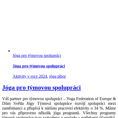
Jóga pro týmovou spolupráci
Jóga pro týmovou spolupráci
Aktivity v roce 2024
,
jóga tábor
Jóga pro týmovou spolupráci
Váš partner pro týmovou spolupráci – Yoga Federation of Europe &
Dům Světla Jógy Týmová spolupráce rozvíjí spolupráci mezi
zaměstnanci a přispívá k nárůstu pracovní efektivity o 34 %. Máme
pro vás připraveno několik jóga programů. Všechny programy
týmové spolupráce jsou vytvořeny v souladu s potřebami účastníků.