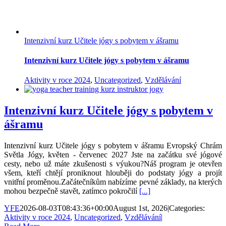
Intenzivní kurz Učitele jógy s pobytem v ášramu
Intenzivní kurz Učitele jógy s pobytem v ášramu
Aktivity v roce 2024
,
Uncategorized
,
Vzdělávání
Intenzivní kurz Učitele jógy s pobytem v
ášramu
Intenzivní kurz Učitele jógy s pobytem v ášramu Evropský Chrám
Světla Jógy, květen - červenec 2027 Jste na začátku své jógové
cesty, nebo už máte zkušenosti s výukou?Náš program je otevřen
všem, kteří chtějí proniknout hlouběji do podstaty jógy a projít
vnitřní proměnou.Začátečníkům nabízíme pevné základy, na kterých
mohou bezpečně stavět, zatímco pokročilí
[...]
YFE
2026-08-03T08:43:36+00:00
August 1st, 2026
|
Categories:
Aktivity v roce 2024
,
Uncategorized
,
Vzdělávání
|