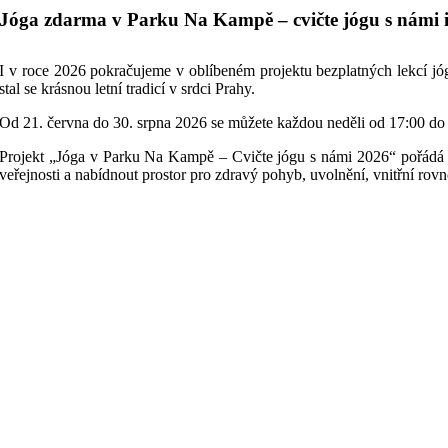
Jóga zdarma v Parku Na Kampě – cvičte jógu s námi i
I v roce 2026 pokračujeme v oblíbeném projektu bezplatných lekcí j
stal se krásnou letní tradicí v srdci Prahy.
Od 21. června do 30. srpna 2026 se můžete každou neděli od 17:00 do
Projekt „Jóga v Parku Na Kampě – Cvičte jógu s námi 2026“ pořádá Evr
veřejnosti a nabídnout prostor pro zdravý pohyb, uvolnění, vnitřní rovn