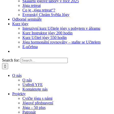
Skalární jógové tábory v roce 2025
Jóga retreat
Co je „jóga retreat“?
Evropský Chrám Světla Jógy
Odborné semináře
Kurz jógy
Intenzivní kurz Učitele jógy s pobytem v ášramu
Kurz Instruktor jógy 200 hodin
Kurz Učitel jógy 550 hodin
Jóga hormonální rovnováhy – staňte se Učitelem
E-učebna
Search for:
O nás
O nás
Ústředí YFE
Kontaktujte nás
Projekty
Cvičte jógu s námi
Jógové představení
Jóga – 50 plus
Patronát