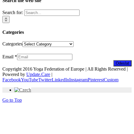
Search the web site
Search for:
Categories
Categories
Zpravodaj
Email
*
Odeslat
Copyright 2016 Yoga Federation of Europe | All Rights Reserved |
Powered by
Update.Care
|
Facebook
YouTube
Twitter
LinkedIn
Instagram
Pinterest
Custom
Go to Top