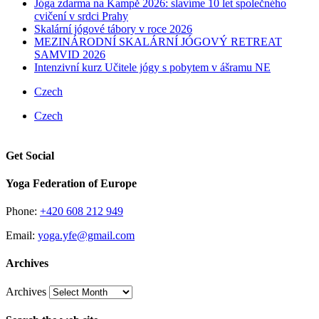
Jóga zdarma na Kampě 2026: slavíme 10 let společného
cvičení v srdci Prahy
Skalární jógové tábory v roce 2026
MEZINÁRODNÍ ​SKALÁRNÍ JÓGOVÝ RETREAT
SAMVID 2026
Intenzivní kurz Učitele jógy s pobytem v ášramu NE
Czech
Czech
Get Social
Yoga Federation of Europe
Phone:
+420 608 212 949
Email:
yoga.yfe@gmail.com
Archives
Archives