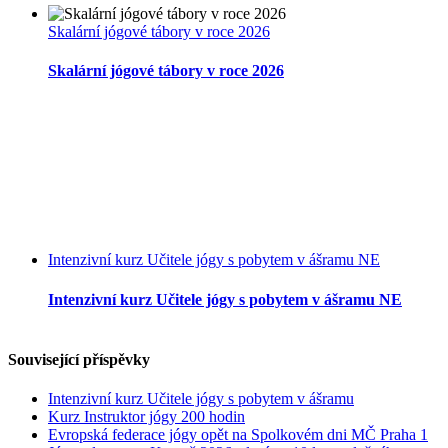
Skalární jógové tábory v roce 2026
Skalární jógové tábory v roce 2026
Intenzivní kurz Učitele jógy s pobytem v ášramu NE
Intenzivní kurz Učitele jógy s pobytem v ášramu NE
Související příspěvky
Intenzivní kurz Učitele jógy s pobytem v ášramu
Kurz Instruktor jógy 200 hodin
Evropská federace jógy opět na Spolkovém dni MČ Praha 1