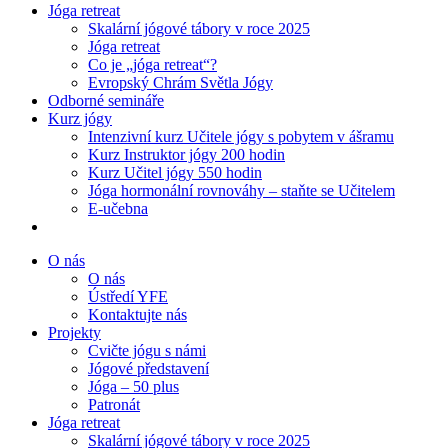
Jóga retreat
Skalární jógové tábory v roce 2025
Jóga retreat
Co je „jóga retreat“?
Evropský Chrám Světla Jógy
Odborné semináře
Kurz jógy
Intenzivní kurz Učitele jógy s pobytem v ášramu
Kurz Instruktor jógy 200 hodin
Kurz Učitel jógy 550 hodin
Jóga hormonální rovnováhy – staňte se Učitelem
E-učebna
O nás
O nás
Ústředí YFE
Kontaktujte nás
Projekty
Cvičte jógu s námi
Jógové představení
Jóga – 50 plus
Patronát
Jóga retreat
Skalární jógové tábory v roce 2025