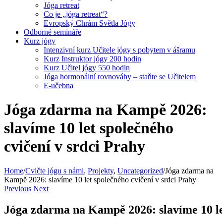
Jóga retreat
Co je „jóga retreat“?
Evropský Chrám Světla Jógy
Odborné semináře
Kurz jógy
Intenzivní kurz Učitele jógy s pobytem v ášramu
Kurz Instruktor jógy 200 hodin
Kurz Učitel jógy 550 hodin
Jóga hormonální rovnováhy – staňte se Učitelem
E-učebna
Jóga zdarma na Kampě 2026:
slavíme 10 let společného
cvičení v srdci Prahy
Home
/
Cvičte jógu s námi
,
Projekty
,
Uncategorized
/
Jóga zdarma na
Kampě 2026: slavíme 10 let společného cvičení v srdci Prahy
Previous
Next
Jóga zdarma na Kampě 2026: slavíme 10 let