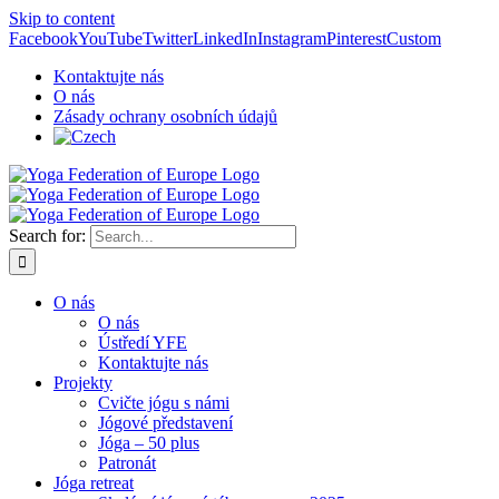
Skip to content
Facebook
YouTube
Twitter
LinkedIn
Instagram
Pinterest
Custom
Kontaktujte nás
O nás
Zásady ochrany osobních údajů
Search for:
O nás
O nás
Ústředí YFE
Kontaktujte nás
Projekty
Cvičte jógu s námi
Jógové představení
Jóga – 50 plus
Patronát
Jóga retreat