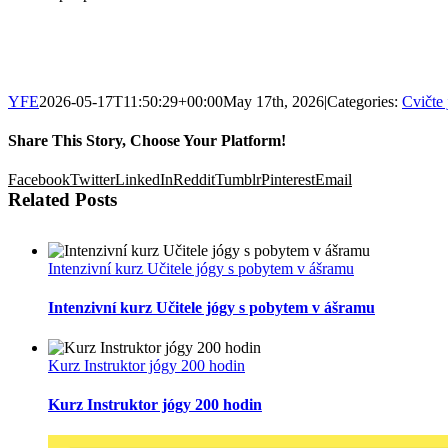
YFE
2026-05-17T11:50:29+00:00
May 17th, 2026
|
Categories:
Cvičte 
Share This Story, Choose Your Platform!
Facebook
Twitter
LinkedIn
Reddit
Tumblr
Pinterest
Email
Related Posts
Intenzivní kurz Učitele jógy s pobytem v ášramu
Intenzivní kurz Učitele jógy s pobytem v ášramu
Kurz Instruktor jógy 200 hodin
Kurz Instruktor jógy 200 hodin