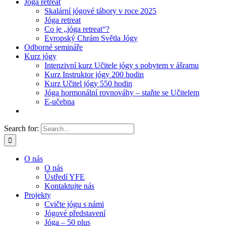
Jóga retreat
Skalární jógové tábory v roce 2025
Jóga retreat
Co je „jóga retreat“?
Evropský Chrám Světla Jógy
Odborné semináře
Kurz jógy
Intenzivní kurz Učitele jógy s pobytem v ášramu
Kurz Instruktor jógy 200 hodin
Kurz Učitel jógy 550 hodin
Jóga hormonální rovnováhy – staňte se Učitelem
E-učebna
Search for:
O nás
O nás
Ústředí YFE
Kontaktujte nás
Projekty
Cvičte jógu s námi
Jógové představení
Jóga – 50 plus