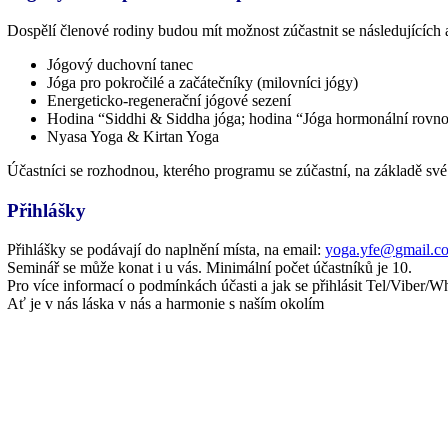
Dospělí členové rodiny budou mít možnost zúčastnit se následujících a
Jógový duchovní tanec
Jóga pro pokročilé a začátečníky (milovníci jógy)
Energeticko-regenerační jógové sezení
Hodina “Siddhi & Siddha jóga; hodina “Jóga hormonální rovno
Nyasa Yoga & Kirtan Yoga
Účastníci se rozhodnou, kterého programu se zúčastní, na základě své 
Přihlášky
Přihlášky se podávají do naplnění místa, na email:
yoga.yfe@
gmail.c
Seminář se může konat i u vás. Minimální počet účastníků je 10.
Pro více informací o podmínkách účasti a jak se přihlásit Tel/Viber
Ať je v nás láska v nás a harmonie s naším okolím