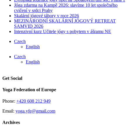
Jóga zdarma na Kampě 2026: slavíme 10 let společného
cvičení v srdci Prahy
Skalární jógové tábory v roce 2026
MEZINÁRODNÍ ​SKALÁRNÍ JÓGOVÝ RETREAT
SAMVID 2026
Intenzivní kurz Učitele jógy s pobytem v ášramu NE
Czech
English
Czech
English
Get Social
Yoga Federation of Europe
Phone:
+420 608 212 949
Email:
yoga.yfe@gmail.com
Archives