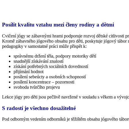
Posílit kvalitu vztahu mezi členy rodiny a dětmi
Cvičení jógy se zábavnými hrami podporuje rozvoj dětské citlivosti pr
Kromě zábavného jógového obsahu pro děti, poskytuje jógový tábor mo
pedagogiky v samostatné práci může přispět k:
správnému držení těla, podpory motoriky dětí
snadnější získávání znalostí
získání potřebných sociálních dovedností
přijímání hodnot
posílení sebeúcty a osobních schopností
posílení koncentrace – pozornosti
svoboda tvůrčího projevu
Lekce jógy pro děti jsou pečlivě navržené v souladu s věkem a vývojo
S radostí je všechno dosažitelné
Pod odborným vedením odborníků je těžištěm obsahu jógového táboru 