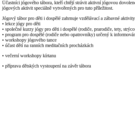
Účastníci jógového tábora, kteří chtějí strávit aktivní jógovou dovol
jógových aktivit speciálně vytvořených pro tuto příležitost.
Jógový tábor pro děti i dospělé zahrnuje vzdělávací a zábavné aktivity
• lekce jógy pro děti
• společné kurzy jógy pro děti i dospělé (rodiče, prarodiče, tety, strý
• program pro dospělé (rodiče nebo opatrovníky) určený k informován
• workshopy jógového tance
• účast dětí na ranních meditačních procházkách
• večerní workshopy kírtanu
• příprava dětských vystoupení na závěr tábora