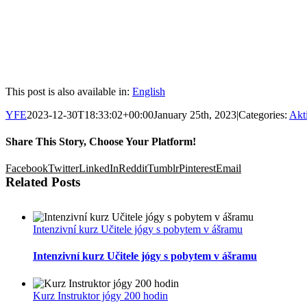
This post is also available in:
English
YFE
2023-12-30T18:33:02+00:00
January 25th, 2023
|
Categories:
Akt
Share This Story, Choose Your Platform!
Facebook
Twitter
LinkedIn
Reddit
Tumblr
Pinterest
Email
Related Posts
Intenzivní kurz Učitele jógy s pobytem v ášramu
Intenzivní kurz Učitele jógy s pobytem v ášramu
Kurz Instruktor jógy 200 hodin