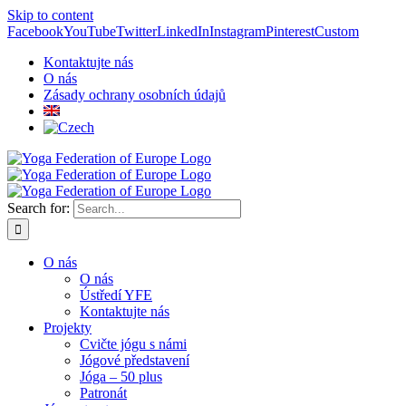
Skip to content
Facebook
YouTube
Twitter
LinkedIn
Instagram
Pinterest
Custom
Kontaktujte nás
O nás
Zásady ochrany osobních údajů
Search for:
O nás
O nás
Ústředí YFE
Kontaktujte nás
Projekty
Cvičte jógu s námi
Jógové představení
Jóga – 50 plus
Patronát