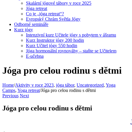
Skalární jógové tábory v roce 2025
Jóga retreat
Co je „jóga retreat“?
Evropský Chrám Světla Jógy
Odborné semináře
Kurz jógy
Intenzivní kurz Učitele jógy s pobytem v ášramu
Kurz Instruktor jógy 200 hodin
Kurz Učitel jógy 550 hodin
Jóga hormonální rovnováhy – staňte se Učitelem
E-učebna
Jóga pro celou rodinu s dětmi
Home
/
Aktivity v roce 2023
,
jóga tábor
,
Uncategorized
,
Yoga
Camps
,
Yoga retreat
/
Jóga pro celou rodinu s dětmi
Previous
Next
Jóga pro celou rodinu s dětmi