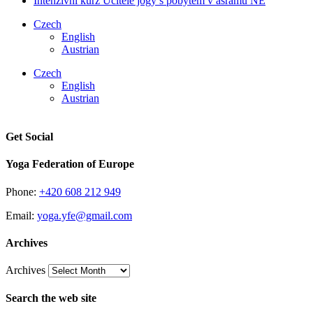
Intenzivní kurz Učitele jógy s pobytem v ášramu NE
Czech
English
Austrian
Czech
English
Austrian
Get Social
Yoga Federation of Europe
Phone:
+420 608 212 949
Email:
yoga.yfe@gmail.com
Archives
Archives
Search the web site