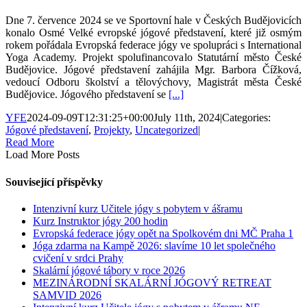
Dne 7. července 2024 se ve Sportovní hale v Českých Budějovicích
konalo Osmé Velké evropské jógové představení, které již osmým
rokem pořádala Evropská federace jógy ve spolupráci s International
Yoga Academy. Projekt spolufinancovalo Statutární město České
Budějovice. Jógové představení zahájila Mgr. Barbora Čížková,
vedoucí Odboru školství a tělovýchovy, Magistrát města České
Budějovice. Jógového představení se
[...]
YFE
2024-09-09T12:31:25+00:00
July 11th, 2024
|
Categories:
Jógové představení
,
Projekty
,
Uncategorized
|
Read More
Load More Posts
Související příspěvky
Intenzivní kurz Učitele jógy s pobytem v ášramu
Kurz Instruktor jógy 200 hodin
Evropská federace jógy opět na Spolkovém dni MČ Praha 1
Jóga zdarma na Kampě 2026: slavíme 10 let společného
cvičení v srdci Prahy
Skalární jógové tábory v roce 2026
MEZINÁRODNÍ ​SKALÁRNÍ JÓGOVÝ RETREAT
SAMVID 2026