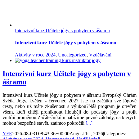
Intenzivní kurz Učitele jógy s pobytem v ášramu
Intenzivní kurz Učitele jógy s pobytem v ášramu
Aktivity v roce 2024
,
Uncategorized
,
Vzdělávání
Intenzivní kurz Učitele jógy s pobytem v
ášramu
Intenzivní kurz Učitele jógy s pobytem v ášramu Evropský Chrám
Světla Jógy, květen - červenec 2027 Jste na začátku své jógové
cesty, nebo už máte zkušenosti s výukou?Náš program je otevřen
všem, kteří chtějí proniknout hlouběji do podstaty jógy a projít
vnitřní proměnou.Začátečníkům nabízíme pevné základy, na kterých
mohou bezpečně stavět, zatímco pokročilí
[...]
YFE
2026-08-03T08:43:36+00:00
August 1st, 2026
|
Categories: