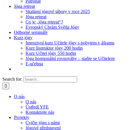
Patronát
Jóga retreat
Skalární jógové tábory v roce 2025
Jóga retreat
Co je „jóga retreat“?
Evropský Chrám Světla Jógy
Odborné semináře
Kurz jógy
Intenzivní kurz Učitele jógy s pobytem v ášramu
Kurz Instruktor jógy 200 hodin
Kurz Učitel jógy 550 hodin
Jóga hormonální rovnováhy – staňte se Učitelem
E-učebna
Search for:
O nás
O nás
Ústředí YFE
Kontaktujte nás
Projekty
Cvičte jógu s námi
Jógové představení