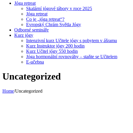
Jóga retreat
Skalární jógové tábory v roce 2025
Jóga retreat
Co je „jóga retreat“?
Evropský Chrám Světla Jógy
Odborné semináře
Kurz jógy
Intenzivní kurz Učitele jógy s pobytem v ášramu
Kurz Instruktor jógy 200 hodin
Kurz Učitel jógy 550 hodin
Jóga hormonální rovnováhy – staňte se Učitelem
E-učebna
Uncategorized
Home
/
Uncategorized