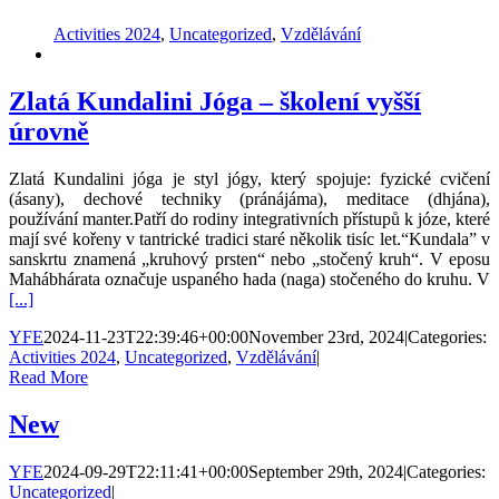
Activities 2024
,
Uncategorized
,
Vzdělávání
Zlatá Kundalini Jóga – školení vyšší
úrovně
Zlatá Kundalini jóga je styl jógy, který spojuje: fyzické cvičení
(ásany), dechové techniky (pránájáma), meditace (dhjána),
používání manter.Patří do rodiny integrativních přístupů k józe, které
mají své kořeny v tantrické tradici staré několik tisíc let.“Kundala” v
sanskrtu znamená „kruhový prsten“ nebo „stočený kruh“. V eposu
Mahábhárata označuje uspaného hada (naga) stočeného do kruhu. V
[...]
YFE
2024-11-23T22:39:46+00:00
November 23rd, 2024
|
Categories:
Activities 2024
,
Uncategorized
,
Vzdělávání
|
Read More
New
YFE
2024-09-29T22:11:41+00:00
September 29th, 2024
|
Categories:
Uncategorized
|