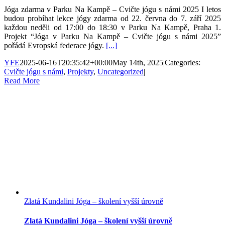
Jóga zdarma v Parku Na Kampě – Cvičte jógu s námi 2025 I letos
budou probíhat lekce jógy zdarma od 22. června do 7. září 2025
každou neděli od 17:00 do 18:30 v Parku Na Kampě, Praha 1.
Projekt “Jóga v Parku Na Kampě – Cvičte jógu s námi 2025”
pořádá Evropská federace jógy.
[...]
YFE
2025-06-16T20:35:42+00:00
May 14th, 2025
|
Categories:
Cvičte jógu s námi
,
Projekty
,
Uncategorized
|
Read More
Zlatá Kundalini Jóga – školení vyšší úrovně
Zlatá Kundalini Jóga – školení vyšší úrovně