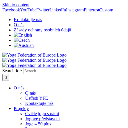
Skip to content
Facebook
YouTube
Twitter
LinkedIn
Instagram
Pinterest
Custom
Kontaktujte nás
O nás
Zásady ochrany osobních údajů
Search for:
O nás
O nás
Ústředí YFE
Kontaktujte nás
Projekty
Cvičte jógu s námi
Jógové představení
Jóga – 50 plus