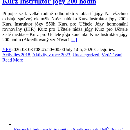
Kurz Instruktor jógy 200 hodin
Připojte se k velké rodině odborníků v oblastí jógy Na všechno
existuje správný okamžik Naše nabídka Kurz Instruktor jógy 200h
Kurz Instruktor jógy 550h Kurz pro Učitele Jógy hormonální
rovnováhy (JHR) Kurz pro Učitele rádža jógy Kurz pro Učitele
zlaté meditace Kurz pro Učitele jóga koučinku Kurz Instruktor jógy
200 hodin (Akreditovaný vzdělávací
[...]
YFE
2026-08-03T08:45:50+00:00
July 14th, 2026
|
Categories:
Activities 2018
,
Aktivity v roce 2023
,
Uncategorized
,
Vzdělávání
|
Read More
Evropská federace jógy opět na Spolkovém dni MČ Praha 1