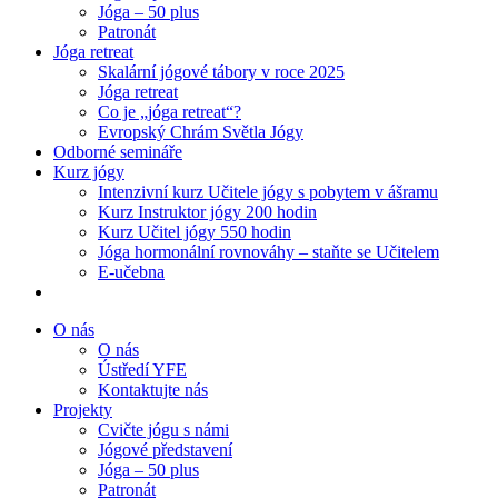
Jóga – 50 plus
Patronát
Jóga retreat
Skalární jógové tábory v roce 2025
Jóga retreat
Co je „jóga retreat“?
Evropský Chrám Světla Jógy
Odborné semináře
Kurz jógy
Intenzivní kurz Učitele jógy s pobytem v ášramu
Kurz Instruktor jógy 200 hodin
Kurz Učitel jógy 550 hodin
Jóga hormonální rovnováhy – staňte se Učitelem
E-učebna
O nás
O nás
Ústředí YFE
Kontaktujte nás
Projekty
Cvičte jógu s námi
Jógové představení
Jóga – 50 plus
Patronát