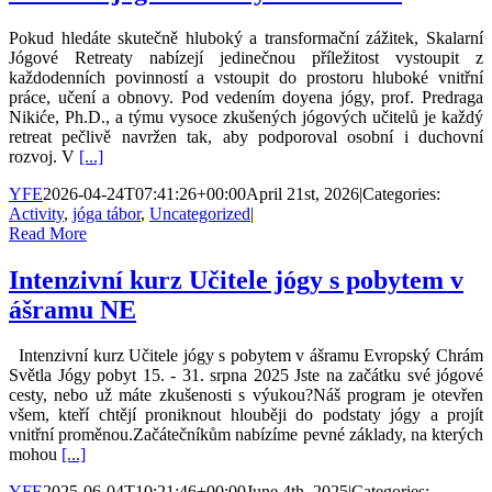
Pokud hledáte skutečně hluboký a transformační zážitek, Skalarní
Jógové Retreaty nabízejí jedinečnou příležitost vystoupit z
každodenních povinností a vstoupit do prostoru hluboké vnitřní
práce, učení a obnovy. Pod vedením doyena jógy, prof. Predraga
Nikiće, Ph.D., a týmu vysoce zkušených jógových učitelů je každý
retreat pečlivě navržen tak, aby podporoval osobní i duchovní
rozvoj. V
[...]
YFE
2026-04-24T07:41:26+00:00
April 21st, 2026
|
Categories:
Activity
,
jóga tábor
,
Uncategorized
|
Read More
Intenzivní kurz Učitele jógy s pobytem v
ášramu NE
Intenzivní kurz Učitele jógy s pobytem v ášramu Evropský Chrám
Světla Jógy pobyt 15. - 31. srpna 2025 Jste na začátku své jógové
cesty, nebo už máte zkušenosti s výukou?Náš program je otevřen
všem, kteří chtějí proniknout hlouběji do podstaty jógy a projít
vnitřní proměnou.Začátečníkům nabízíme pevné základy, na kterých
mohou
[...]
YFE
2025-06-04T10:21:46+00:00
June 4th, 2025
|
Categories: