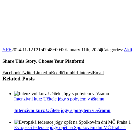
YFE
2024-11-12T21:47:48+00:00
January 11th, 2024
|
Categories:
Akti
Share This Story, Choose Your Platform!
Facebook
Twitter
LinkedIn
Reddit
Tumblr
Pinterest
Email
Related Posts
Intenzivní kurz Učitele jógy s pobytem v ášramu
Intenzivní kurz Učitele jógy s pobytem v ášramu
Evropská federace jógy opět na Spolkovém dni MČ Praha 1