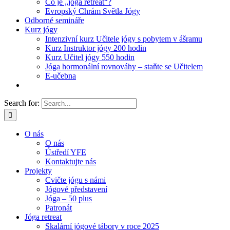
Co je „jóga retreat“?
Evropský Chrám Světla Jógy
Odborné semináře
Kurz jógy
Intenzivní kurz Učitele jógy s pobytem v ášramu
Kurz Instruktor jógy 200 hodin
Kurz Učitel jógy 550 hodin
Jóga hormonální rovnováhy – staňte se Učitelem
E-učebna
Search for:
O nás
O nás
Ústředí YFE
Kontaktujte nás
Projekty
Cvičte jógu s námi
Jógové představení
Jóga – 50 plus
Patronát
Jóga retreat
Skalární jógové tábory v roce 2025