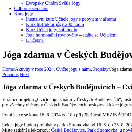
Evropský Chrám Světla Jógy
Odborné semináře
Kurz jógy
Intenzivní kurz Učitele jógy s pobytem v ášramu
Kurz Instruktor jógy 200 hodin
Kurz Učitel jógy 550 hodin
Jóga hormonální rovnováhy – staňte se Učitelem
E-učebna
Jóga zdarma v Českých Budějovi
Home
/
Aktivity v roce 2024
,
Cvičte jógu s námi
,
Projekty
/
Jóga zdarma
Previous
Next
Jóga zdarma v Českých Budějovicích – Cvi
V rámci projektu „Cvičte jógu s námi v Českých Budějovicích“, inst
pro všechny občany v Českých Budějovicích poskytovat lekce jógy 
První lekce se kona 16. 6. 2024 od 18h při příležitosti MEZIN
Lekce jógy budou probíhát v parku Stromovka od 16. 6. do 25. 8. 20
Místo setkání s lektorkou:
České Budějovice, Park Stromovka, u nové