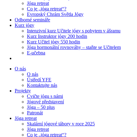
Jóga retreat
Co je „jóga retreat“?
Evropský Chrám Světla Jógy
Odborné semináře
Kurz jógy
Intenzivní kurz Učitele jógy s pobytem v ášramu
Kurz Instruktor jógy 200 hodin
Kurz Učitel jógy 550 hodin
Jóga hormonální rovnováhy – staňte se Učitelem
E-učebna
O nás
O nás
Ústředí YFE
Kontaktujte nás
Projekty
Cvičte jógu s námi
Jógové představení
Jóga – 50 plus
Patronát
Jóga retreat
Skalární jógové tábory v roce 2025
Jóga retreat
Co je „jóga retreat“?