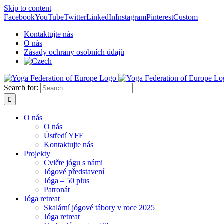
Skip to content
Facebook
YouTube
Twitter
LinkedIn
Instagram
Pinterest
Custom
Kontaktujte nás
O nás
Zásady ochrany osobních údajů
Search for:
O nás
O nás
Ústředí YFE
Kontaktujte nás
Projekty
Cvičte jógu s námi
Jógové představení
Jóga – 50 plus
Patronát
Jóga retreat
Skalární jógové tábory v roce 2025
Jóga retreat