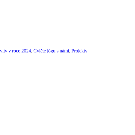
vity v roce 2024
,
Cvičte jógu s námi
,
Projekty
|