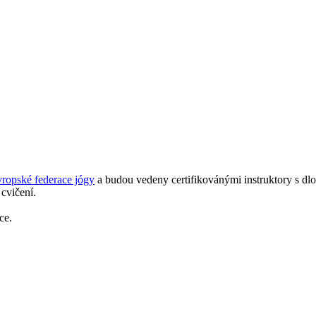
ropské federace jógy
a budou vedeny certifikovánými instruktory s dl
cvičení.
ce.