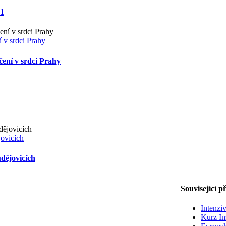
 1
 v srdci Prahy
čení v srdci Prahy
ovicích
dějovicích
Související p
Intenzi
Kurz In