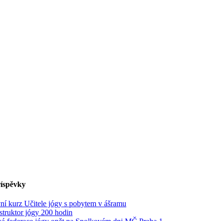
říspěvky
vní kurz Učitele jógy s pobytem v ášramu
struktor jógy 200 hodin