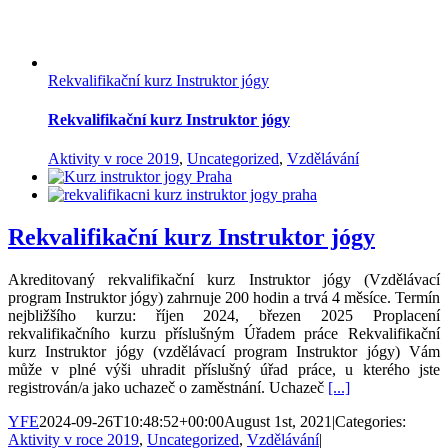
Rekvalifikační kurz Instruktor jógy
Rekvalifikační kurz Instruktor jógy
Aktivity v roce 2019
,
Uncategorized
,
Vzdělávání
Rekvalifikační kurz Instruktor jógy
Akreditovaný rekvalifikační kurz Instruktor jógy (Vzdělávací
program Instruktor jógy) zahrnuje 200 hodin a trvá 4 měsíce. Termín
nejbližšího kurzu: říjen 2024, březen 2025 Proplacení
rekvalifikačního kurzu příslušným Úřadem práce Rekvalifikační
kurz Instruktor jógy (vzdělávací program Instruktor jógy) Vám
může v plné výši uhradit příslušný úřad práce, u kterého jste
registrován/a jako uchazeč o zaměstnání. Uchazeč
[...]
YFE
2024-09-26T10:48:52+00:00
August 1st, 2021
|
Categories:
Aktivity v roce 2019
,
Uncategorized
,
Vzdělávání
|