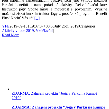
Plus nabízíme zaměstnancům využívajících jeho výhody možnost
čerpání benefitů i námi pořádané aktivity. Rekvalifikační kurz
Instruktor jógy Spojte lásku a moudrost s povoláním. Využijte
možnost získat kurz Instruktor jógy z prostředků programu Benefit
Plus! Nechť Vás učí
[...]
YFE
2019-09-13T19:37:07+00:00
July 26th, 2019
|
Categories:
Aktivity v roce 2019
,
Vzdělávání
|
Read More
ZDARMA: Zahájení projektu “Jóga v Parku na Kampě –
2019”
ZDARMA: Zahájení projektu “Jóga v Parku na Kampě