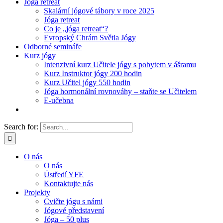
Jóga retreat
Skalární jógové tábory v roce 2025
Jóga retreat
Co je „jóga retreat“?
Evropský Chrám Světla Jógy
Odborné semináře
Kurz jógy
Intenzivní kurz Učitele jógy s pobytem v ášramu
Kurz Instruktor jógy 200 hodin
Kurz Učitel jógy 550 hodin
Jóga hormonální rovnováhy – staňte se Učitelem
E-učebna
Search for:
O nás
O nás
Ústředí YFE
Kontaktujte nás
Projekty
Cvičte jógu s námi
Jógové představení
Jóga – 50 plus