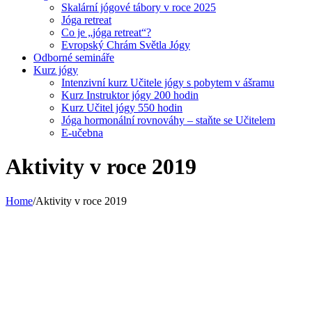
Skalární jógové tábory v roce 2025
Jóga retreat
Co je „jóga retreat“?
Evropský Chrám Světla Jógy
Odborné semináře
Kurz jógy
Intenzivní kurz Učitele jógy s pobytem v ášramu
Kurz Instruktor jógy 200 hodin
Kurz Učitel jógy 550 hodin
Jóga hormonální rovnováhy – staňte se Učitelem
E-učebna
Aktivity v roce 2019
Home
/
Aktivity v roce 2019