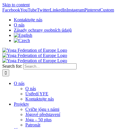
Skip to content
Facebook
YouTube
Twitter
LinkedIn
Instagram
Pinterest
Custom
Kontaktujte nás
O nás
Zásady ochrany osobních údajů
Search for:
O nás
O nás
Ústředí YFE
Kontaktujte nás
Projekty
Cvičte jógu s námi
Jógové představení
Jóga – 50 plus
Patronát