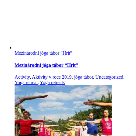
Mezinárodní jóga tábor “Hrit”
Mezinárodní jóga tábor “Hrit”
Activity
,
Aktivity v roce 2019
,
jóga tábor
,
Uncategorized
,
Yoga retreat
,
Yoga retreats