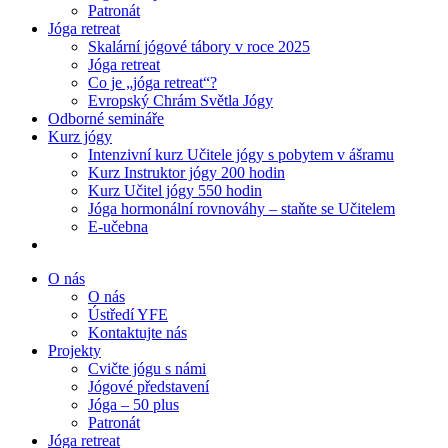
Patronát
Jóga retreat
Skalární jógové tábory v roce 2025
Jóga retreat
Co je „jóga retreat“?
Evropský Chrám Světla Jógy
Odborné semináře
Kurz jógy
Intenzivní kurz Učitele jógy s pobytem v ášramu
Kurz Instruktor jógy 200 hodin
Kurz Učitel jógy 550 hodin
Jóga hormonální rovnováhy – staňte se Učitelem
E-učebna
O nás
O nás
Ústředí YFE
Kontaktujte nás
Projekty
Cvičte jógu s námi
Jógové představení
Jóga – 50 plus
Patronát
Jóga retreat