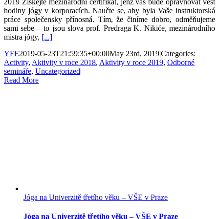
2019 Získejte mezinárodní certifikát, jenž vás bude opravňovat vést
hodiny jógy v korporacích. Naučte se, aby byla Vaše instruktorská
práce společensky přínosná. Tím, že činíme dobro, odměňujeme
sami sebe – to jsou slova prof. Predraga K. Nikiće, mezinárodního
mistra jógy,
[...]
YFE
2019-05-23T21:59:35+00:00
May 23rd, 2019
|
Categories:
Activity
,
Aktivity v roce 2018
,
Aktivity v roce 2019
,
Odborné
semináře
,
Uncategorized
|
Read More
Jóga na Univerzitě třetího věku – VŠE v Praze
Jóga na Univerzitě třetího věku – VŠE v Praze