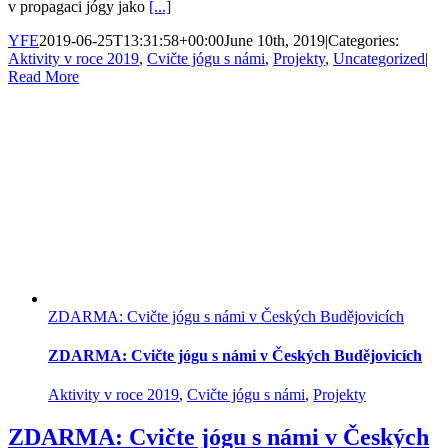
v propagaci jógy jako
[...]
YFE
2019-06-25T13:31:58+00:00
June 10th, 2019
|
Categories:
Aktivity v roce 2019
,
Cvičte jógu s námi
,
Projekty
,
Uncategorized
|
Read More
ZDARMA: Cvičte jógu s námi v Českých Budějovicích
ZDARMA: Cvičte jógu s námi v Českých Budějovicích
Aktivity v roce 2019
,
Cvičte jógu s námi
,
Projekty
ZDARMA: Cvičte jógu s námi v Českých