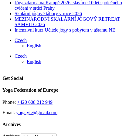
Jóga zdarma na Kampě 2026: slavíme 10 let společného
cvičení v srdci Prahy
Skalární jógové tábory v roce 2026
MEZINÁRODNÍ ​SKALÁRNÍ JÓGOVÝ RETREAT
SAMVID 2026
Intenzivní kurz Učitele jógy s pobytem v ášramu NE
Czech
English
Czech
English
Get Social
Yoga Federation of Europe
Phone:
+420 608 212 949
Email:
yoga.yfe@gmail.com
Archives