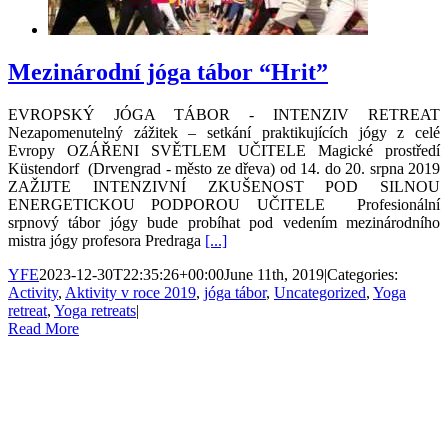
Mezinárodní jóga tábor “Hrit”
EVROPSKÝ JÓGA TÁBOR - INTENZIV RETREAT
Nezapomenutelný zážitek – setkání praktikujících jógy z celé
Evropy OZÁŘENI SVĚTLEM UČITELE Magické prostředí
Küstendorf (Drvengrad - město ze dřeva) od 14. do 20. srpna 2019
ZAŽIJTE INTENZIVNÍ ZKUŠENOST POD SILNOU
ENERGETICKOU PODPOROU UČITELE Profesionální
srpnový tábor jógy bude probíhat pod vedením mezinárodního
mistra jógy profesora Predraga
[...]
YFE
2023-12-30T22:35:26+00:00
June 11th, 2019
|
Categories:
Activity
,
Aktivity v roce 2019
,
jóga tábor
,
Uncategorized
,
Yoga
retreat
,
Yoga retreats
|
Read More