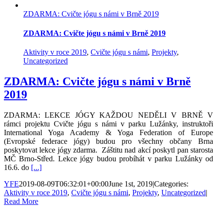
ZDARMA: Cvičte jógu s námi v Brně 2019
ZDARMA: Cvičte jógu s námi v Brně 2019
Aktivity v roce 2019
,
Cvičte jógu s námi
,
Projekty
,
Uncategorized
ZDARMA: Cvičte jógu s námi v Brně
2019
ZDARMA: LEKCE JÓGY KAŽDOU NEDĚLI V BRNĚ V
rámci projektu Cvičte jógu s námi v parku Lužánky, instruktoři
International Yoga Academy & Yoga Federation of Europe
(Evropské federace jógy) budou pro všechny občany Brna
poskytovat lekce jógy zdarma. Záštitu nad akcí poskytl pan starosta
MČ Brno-Střed. Lekce jógy budou probíhát v parku Lužánky od
16.6. do
[...]
YFE
2019-08-09T06:32:01+00:00
June 1st, 2019
|
Categories:
Aktivity v roce 2019
,
Cvičte jógu s námi
,
Projekty
,
Uncategorized
|
Read More