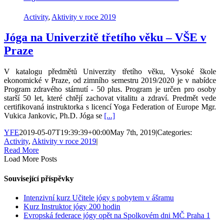
Activity
,
Aktivity v roce 2019
Jóga na Univerzitě třetího věku – VŠE v
Praze
V katalogu předmětů Univerzity třetího věku, Vysoké škole
ekonomické v Praze, od zimního semestru 2019/2020 je v nabídce
Program zdravého stárnutí - 50 plus. Program je určen pro osoby
starší 50 let, které chtějí zachovat vitalitu a zdraví. Predmět vede
certifikovaná instruktorka s licencí Yoga Federation of Europe Mgr.
Vukica Jankovic, Ph.D. Jóga se
[...]
YFE
2019-05-07T19:39:39+00:00
May 7th, 2019
|
Categories:
Activity
,
Aktivity v roce 2019
|
Read More
Load More Posts
Související příspěvky
Intenzivní kurz Učitele jógy s pobytem v ášramu
Kurz Instruktor jógy 200 hodin
Evropská federace jógy opět na Spolkovém dni MČ Praha 1