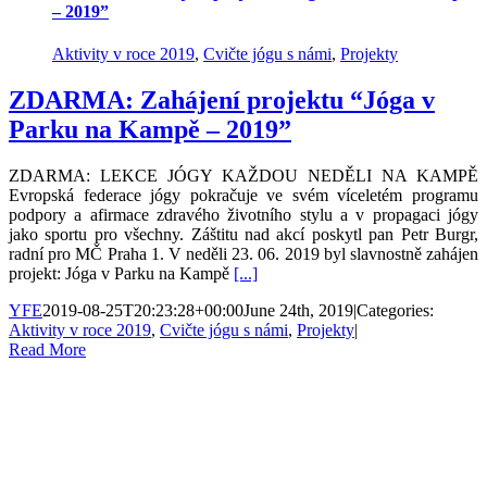
– 2019”
Aktivity v roce 2019
,
Cvičte jógu s námi
,
Projekty
ZDARMA: Zahájení projektu “Jóga v
Parku na Kampě – 2019”
ZDARMA: LEKCE JÓGY KAŽDOU NEDĚLI NA KAMPĚ
Evropská federace jógy pokračuje ve svém víceletém programu
podpory a afirmace zdravého životního stylu a v propagaci jógy
jako sportu pro všechny. Záštitu nad akcí poskytl pan Petr Burgr,
radní pro MČ Praha 1. V neděli 23. 06. 2019 byl slavnostně zahájen
projekt: Jóga v Parku na Kampě
[...]
YFE
2019-08-25T20:23:28+00:00
June 24th, 2019
|
Categories:
Aktivity v roce 2019
,
Cvičte jógu s námi
,
Projekty
|
Read More