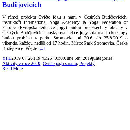
Budějovicích
V rámci projektu Cvičte jógu s námi v Českých Budějovicích,
instruktoři International Yoga Academy & Yoga Federation of
Europe (Evropská federace jógy) budou pro všechny občany v
Českých Budějovicích poskytovat lekce jógy zdarma. Lekce jógy
budou probíhát v parku Stromovka od 30.6. do 25.8.2019 o
víkendu, každou neděli od 17 hodin. Místo: Park Stromovka, České
Budějovice. Přejde
[...]
YFE
2019-07-26T19:45:26+00:00
June 5th, 2019
|
Categories:
Aktivity v roce 2019
,
Cvičte jógu s námi
,
Projekty
|
Read More