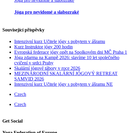
Jóga pro nevidomé a slabozraké
Jóga pro nevidomé a slabozraké
Související příspěvky
Intenzivní kurz Učitele jógy s pobytem v ášramu
Kurz Instruktor jógy 200 hodin
Evropská federace jógy opět na Spolkovém dni MČ Praha 1
Jóga zdarma na Kampě 2026: slavíme 10 let společného
cvičení v srdci Prahy
Skalární jógové tábory v roce 2026
MEZINÁRODNÍ ​SKALÁRNÍ JÓGOVÝ RETREAT
SAMVID 2026
Intenzivní kurz Učitele jógy s pobytem v ášramu NE
Czech
Czech
Get Social
Yoga Federation of Europe