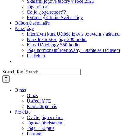
Skalární jógové tábory v roce 2025
Jóga retreat
Co je „jóga retreat“?
Evropský Chrám Světla Jógy
Odborné semináře
Kurz jógy
Intenzivní kurz Učitele jógy s pobytem v ášramu
Kurz Instruktor jógy 200 hodin
Kurz Učitel jógy 550 hodin
Jóga hormonální rovnováhy – staňte se Učitelem
E-učebna
Search for:
O nás
O nás
Ústředí YFE
Kontaktujte nás
Projekty
Cvičte jógu s námi
Jógové představení
Jóga – 50 plus
Patronát