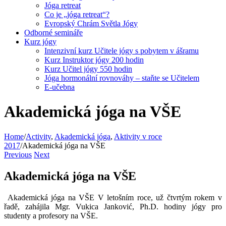
Jóga retreat
Co je „jóga retreat“?
Evropský Chrám Světla Jógy
Odborné semináře
Kurz jógy
Intenzivní kurz Učitele jógy s pobytem v ášramu
Kurz Instruktor jógy 200 hodin
Kurz Učitel jógy 550 hodin
Jóga hormonální rovnováhy – staňte se Učitelem
E-učebna
Akademická jóga na VŠE
Home
/
Activity
,
Akademická jóga
,
Aktivity v roce
2017
/
Akademická jóga na VŠE
Previous
Next
Akademická jóga na VŠE
Akademická jóga na VŠE V letošním roce, už čtvrtým rokem v
řadě, zahájila Mgr. Vukica Janković, Ph.D. hodiny jógy pro
studenty a profesory na VŠE.