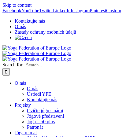
Skip to content
Facebook
YouTube
Twitter
LinkedIn
Instagram
Pinterest
Custom
Kontaktujte nás
O nás
Zásady ochrany osobních údajů
Search for:
O nás
O nás
Ústředí YFE
Kontaktujte nás
Projekty
Cvičte jógu s námi
Jógové představení
Jóga – 50 plus
Patronát
Jóga retreat