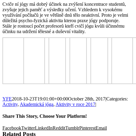
Cviče ní jógy má dobrý účinek na zvýšení koncentrace studentů,
zvyšuje jejich paměť a výsledky učení. Vzhledem k vysokému
využívání počítačů je ve většině dnů tělo neaktivní. Proto je velmi
důležitá psycho-fyzická aktivita kterou praxe jógy podporuje.
Stále je rostoucí počet profesorů kteří cvičí jógu kvůli účinnému
účinku na udržení tělesné a duševní vitality.
YFE
2018-10-23T19:01:00+00:00
October 28th, 2017
|
Categories:
Activity
,
Akademická jóga
,
Aktivity v roce 2017
|
Share This Story, Choose Your Platform!
Facebook
Twitter
LinkedIn
Reddit
Tumblr
Pinterest
Email
Related Posts