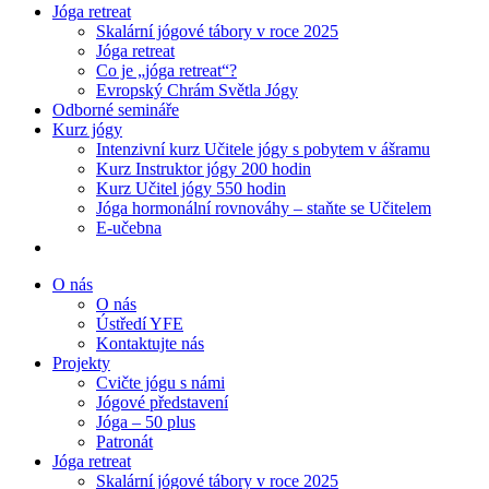
Jóga retreat
Skalární jógové tábory v roce 2025
Jóga retreat
Co je „jóga retreat“?
Evropský Chrám Světla Jógy
Odborné semináře
Kurz jógy
Intenzivní kurz Učitele jógy s pobytem v ášramu
Kurz Instruktor jógy 200 hodin
Kurz Učitel jógy 550 hodin
Jóga hormonální rovnováhy – staňte se Učitelem
E-učebna
O nás
O nás
Ústředí YFE
Kontaktujte nás
Projekty
Cvičte jógu s námi
Jógové představení
Jóga – 50 plus
Patronát
Jóga retreat
Skalární jógové tábory v roce 2025