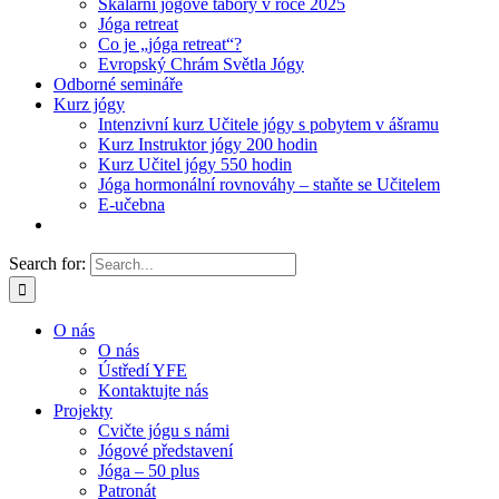
Skalární jógové tábory v roce 2025
Jóga retreat
Co je „jóga retreat“?
Evropský Chrám Světla Jógy
Odborné semináře
Kurz jógy
Intenzivní kurz Učitele jógy s pobytem v ášramu
Kurz Instruktor jógy 200 hodin
Kurz Učitel jógy 550 hodin
Jóga hormonální rovnováhy – staňte se Učitelem
E-učebna
Search for:
O nás
O nás
Ústředí YFE
Kontaktujte nás
Projekty
Cvičte jógu s námi
Jógové představení
Jóga – 50 plus
Patronát