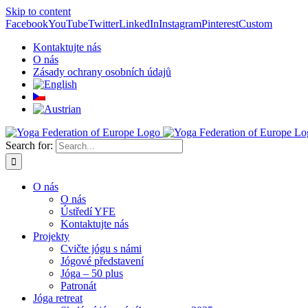
Skip to content
Facebook
YouTube
Twitter
LinkedIn
Instagram
Pinterest
Custom
Kontaktujte nás
O nás
Zásady ochrany osobních údajů
Search for:
O nás
O nás
Ústředí YFE
Kontaktujte nás
Projekty
Cvičte jógu s námi
Jógové představení
Jóga – 50 plus
Patronát
Jóga retreat