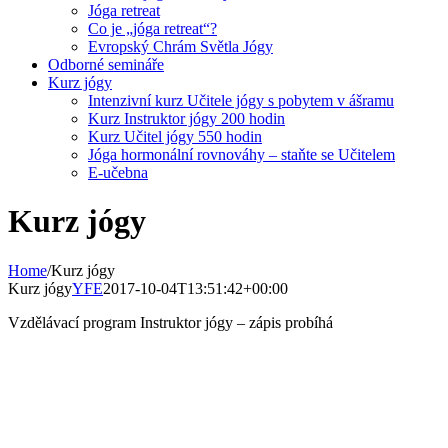
Jóga retreat
Co je „jóga retreat“?
Evropský Chrám Světla Jógy
Odborné semináře
Kurz jógy
Intenzivní kurz Učitele jógy s pobytem v ášramu
Kurz Instruktor jógy 200 hodin
Kurz Učitel jógy 550 hodin
Jóga hormonální rovnováhy – staňte se Učitelem
E-učebna
Kurz jógy
Home
/
Kurz jógy
Kurz jógy
YFE
2017-10-04T13:51:42+00:00
Vzdělávací program Instruktor jógy – zápis probíhá