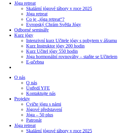
Jóga retreat
Skalární jógové tábory v roce 2025
Jóga retreat
Co je „jóga retreat“?
Evropský Chrám Světla Jógy
Odborné semináře
Kurz jógy
Intenzivní kurz Učitele jógy s pobytem v ášramu
Kurz Instruktor jógy 200 hodin
Kurz Učitel jógy 550 hodin
Jóga hormonální rovnováhy – staňte se Učitelem
E-učebna
O nás
O nás
Ústředí YFE
Kontaktujte nás
Projekty
Cvičte jógu s námi
Jógové představení
Jóga – 50 plus
Patronát
Jóga retreat
Skalární jógové tábory v roce 2025