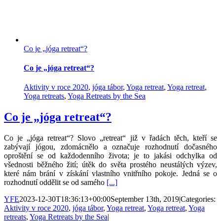
Co je „jóga retreat“?
Co je „jóga retreat“?
Aktivity v roce 2020
,
jóga tábor
,
Yoga retreat
,
Yoga retreat
,
Yoga retreats
,
Yoga Retreats by the Sea
Co je „jóga retreat“?
Co je „jóga retreat“? Slovo „retreat“ již v řadách těch, kteří se
zabývají jógou, zdomácnělo a označuje rozhodnutí dočasného
oproštění se od každodenního života; je to jakási odchylka od
všednosti běžného žití; útěk do světa prostého neustálých výzev,
které nám brání v získání vlastního vnitřního pokoje. Jedná se o
rozhodnutí oddělit se od samého
[...]
YFE
2023-12-30T18:36:13+00:00
September 13th, 2019
|
Categories:
Aktivity v roce 2020
,
jóga tábor
,
Yoga retreat
,
Yoga retreat
,
Yoga
retreats
,
Yoga Retreats by the Sea
|