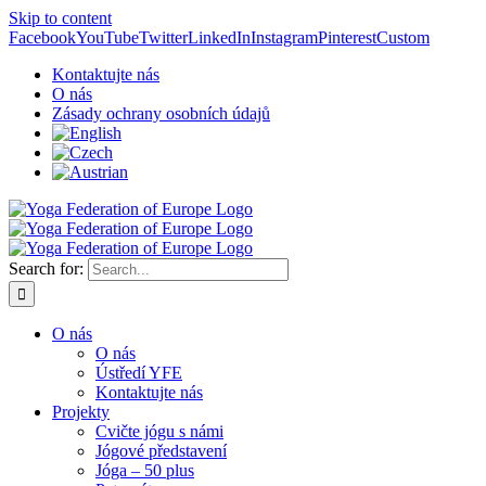
Skip to content
Facebook
YouTube
Twitter
LinkedIn
Instagram
Pinterest
Custom
Kontaktujte nás
O nás
Zásady ochrany osobních údajů
Search for:
O nás
O nás
Ústředí YFE
Kontaktujte nás
Projekty
Cvičte jógu s námi
Jógové představení
Jóga – 50 plus