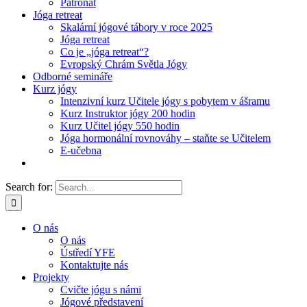
Patronát
Jóga retreat
Skalární jógové tábory v roce 2025
Jóga retreat
Co je „jóga retreat“?
Evropský Chrám Světla Jógy
Odborné semináře
Kurz jógy
Intenzivní kurz Učitele jógy s pobytem v ášramu
Kurz Instruktor jógy 200 hodin
Kurz Učitel jógy 550 hodin
Jóga hormonální rovnováhy – staňte se Učitelem
E-učebna
Search for:
O nás
O nás
Ústředí YFE
Kontaktujte nás
Projekty
Cvičte jógu s námi
Jógové představení