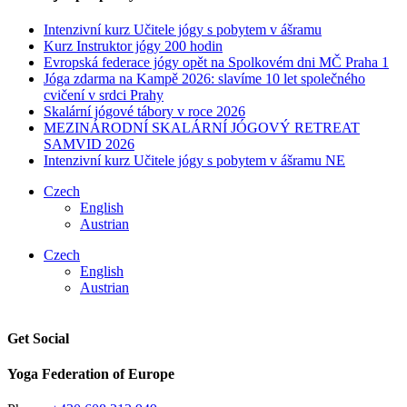
Intenzivní kurz Učitele jógy s pobytem v ášramu
Kurz Instruktor jógy 200 hodin
Evropská federace jógy opět na Spolkovém dni MČ Praha 1
Jóga zdarma na Kampě 2026: slavíme 10 let společného
cvičení v srdci Prahy
Skalární jógové tábory v roce 2026
MEZINÁRODNÍ ​SKALÁRNÍ JÓGOVÝ RETREAT
SAMVID 2026
Intenzivní kurz Učitele jógy s pobytem v ášramu NE
Czech
English
Austrian
Czech
English
Austrian
Get Social
Yoga Federation of Europe