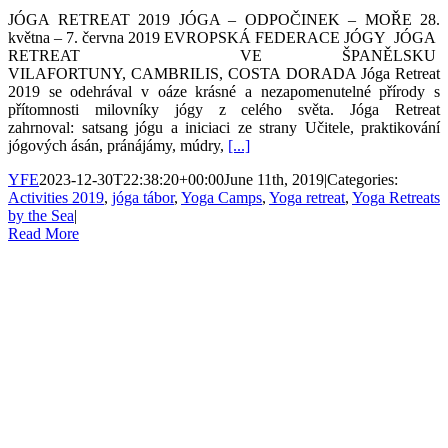
JÓGA RETREAT 2019 JÓGA – ODPOČINEK – MOŘE 28.
května – 7. června 2019 EVROPSKÁ FEDERACE JÓGY JÓGA
RETREAT VE ŠPANĚLSKU
VILAFORTUNY, CAMBRILIS, COSTA DORADA Jóga Retreat
2019 se odehrával v oáze krásné a nezapomenutelné přírody s
přítomnosti milovníky jógy z celého světa. Jóga Retreat
zahrnoval: satsang jógu a iniciaci ze strany Učitele, praktikování
jógových ásán, pránájámy, múdry,
[...]
YFE
2023-12-30T22:38:20+00:00
June 11th, 2019
|
Categories:
Activities 2019
,
jóga tábor
,
Yoga Camps
,
Yoga retreat
,
Yoga Retreats
by the Sea
|
Read More