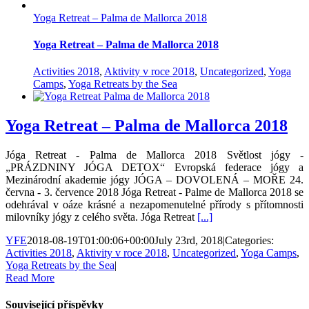
Yoga Retreat – Palma de Mallorca 2018
Yoga Retreat – Palma de Mallorca 2018
Activities 2018
,
Aktivity v roce 2018
,
Uncategorized
,
Yoga
Camps
,
Yoga Retreats by the Sea
Yoga Retreat – Palma de Mallorca 2018
Jóga Retreat - Palma de Mallorca 2018 Světlost jógy -
„PRÁZDNINY JÓGA DETOX“ Evropská federace jógy a
Mezinárodní akademie jógy JÓGA – DOVOLENÁ – MOŘE 24.
června - 3. července 2018 Jóga Retreat - Palme de Mallorca 2018 se
odehrával v oáze krásné a nezapomenutelné přírody s přítomnosti
milovníky jógy z celého světa. Jóga Retreat
[...]
YFE
2018-08-19T01:00:06+00:00
July 23rd, 2018
|
Categories:
Activities 2018
,
Aktivity v roce 2018
,
Uncategorized
,
Yoga Camps
,
Yoga Retreats by the Sea
|
Read More
Související příspěvky