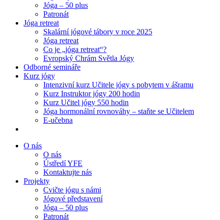
Jóga – 50 plus
Patronát
Jóga retreat
Skalární jógové tábory v roce 2025
Jóga retreat
Co je „jóga retreat“?
Evropský Chrám Světla Jógy
Odborné semináře
Kurz jógy
Intenzivní kurz Učitele jógy s pobytem v ášramu
Kurz Instruktor jógy 200 hodin
Kurz Učitel jógy 550 hodin
Jóga hormonální rovnováhy – staňte se Učitelem
E-učebna
O nás
O nás
Ústředí YFE
Kontaktujte nás
Projekty
Cvičte jógu s námi
Jógové představení
Jóga – 50 plus
Patronát