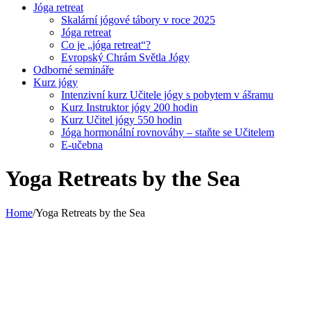
Jóga retreat
Skalární jógové tábory v roce 2025
Jóga retreat
Co je „jóga retreat“?
Evropský Chrám Světla Jógy
Odborné semináře
Kurz jógy
Intenzivní kurz Učitele jógy s pobytem v ášramu
Kurz Instruktor jógy 200 hodin
Kurz Učitel jógy 550 hodin
Jóga hormonální rovnováhy – staňte se Učitelem
E-učebna
Yoga Retreats by the Sea
Home
/
Yoga Retreats by the Sea