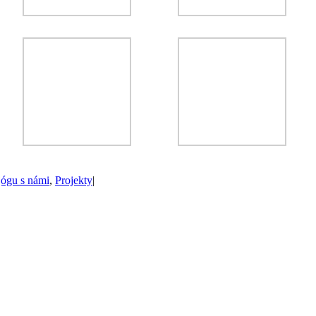
jógu s námi
,
Projekty
|