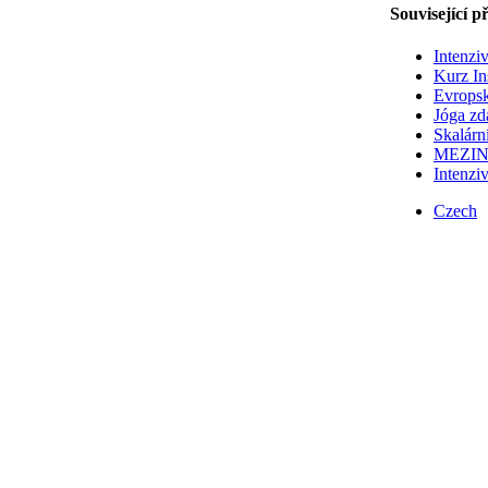
Související p
Intenzi
Kurz In
Evropsk
Jóga zd
Skalárn
MEZIN
Intenzi
Czech