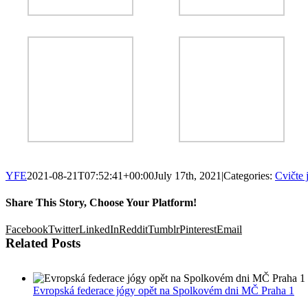
YFE
2021-08-21T07:52:41+00:00
July 17th, 2021
|
Categories:
Cvičte 
Share This Story, Choose Your Platform!
Facebook
Twitter
LinkedIn
Reddit
Tumblr
Pinterest
Email
Related Posts
Evropská federace jógy opět na Spolkovém dni MČ Praha 1