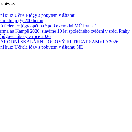
říspěvky
vní kurz Učitele jógy s pobytem v ášramu
struktor jógy 200 hodin
á federace jógy opět na Spolkovém dni MČ Praha 1
arma na Kampě 2026: slavíme 10 let společného cvičení v srdci Prahy
í jógové tábory v roce 2026
ÁRODNÍ ​SKALÁRNÍ JÓGOVÝ RETREAT SAMVID 2026
vní kurz Učitele jógy s pobytem v ášramu NE