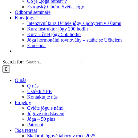
Co je „jóga retreat“?
Evropský Chrám Světla Jógy
Odborné semináře
Kurz jógy
Intenzivní kurz Učitele jógy s pobytem v ášramu
Kurz Instruktor jógy 200 hodin
Kurz Učitel jógy 550 hodin
Jóga hormonální rovnováhy – staňte se Učitelem
E-učebna
Search for:
O nás
O nás
Ústředí YFE
Kontaktujte nás
Projekty
Cvičte jógu s námi
Jógové představení
Jóga – 50 plus
Patronát
Jóga retreat
Skalární jógové tábory v roce 2025