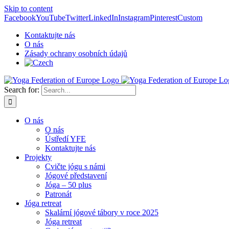
Skip to content
Facebook
YouTube
Twitter
LinkedIn
Instagram
Pinterest
Custom
Kontaktujte nás
O nás
Zásady ochrany osobních údajů
Search for:
O nás
O nás
Ústředí YFE
Kontaktujte nás
Projekty
Cvičte jógu s námi
Jógové představení
Jóga – 50 plus
Patronát
Jóga retreat
Skalární jógové tábory v roce 2025
Jóga retreat