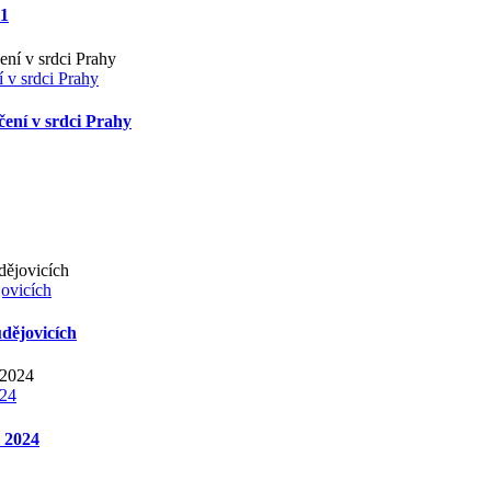
 1
 v srdci Prahy
čení v srdci Prahy
ovicích
dějovicích
024
h 2024