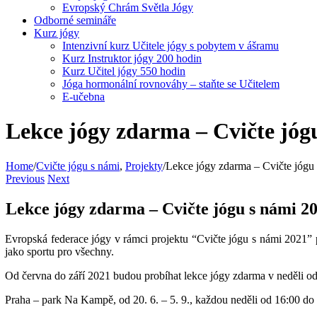
Evropský Chrám Světla Jógy
Odborné semináře
Kurz jógy
Intenzivní kurz Učitele jógy s pobytem v ášramu
Kurz Instruktor jógy 200 hodin
Kurz Učitel jógy 550 hodin
Jóga hormonální rovnováhy – staňte se Učitelem
E-učebna
Lekce jógy zdarma – Cvičte jóg
Home
/
Cvičte jógu s námi
,
Projekty
/
Lekce jógy zdarma – Cvičte jógu
Previous
Next
Lekce jógy zdarma – Cvičte jógu s námi 2
Evropská federace jógy v rámci projektu “Cvičte jógu s námi 2021” 
jako sportu pro všechny.
Od června do září 2021 budou probíhat lekce jógy zdarma v neděli od
Praha – park Na Kampě, od 20. 6. – 5. 9., každou neděli od 16:00 do