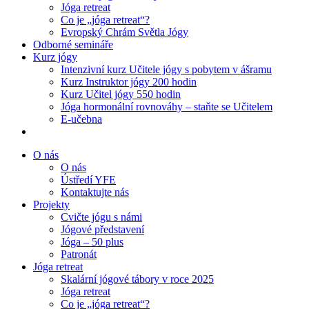
Jóga retreat
Co je „jóga retreat“?
Evropský Chrám Světla Jógy
Odborné semináře
Kurz jógy
Intenzivní kurz Učitele jógy s pobytem v ášramu
Kurz Instruktor jógy 200 hodin
Kurz Učitel jógy 550 hodin
Jóga hormonální rovnováhy – staňte se Učitelem
E-učebna
O nás
O nás
Ústředí YFE
Kontaktujte nás
Projekty
Cvičte jógu s námi
Jógové představení
Jóga – 50 plus
Patronát
Jóga retreat
Skalární jógové tábory v roce 2025
Jóga retreat
Co je „jóga retreat“?