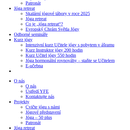
Patronát
Jóga retreat
Skalární jógové tábory v roce 2025
Jóga retreat
Co je „jóga retreat“?
Evropský Chrám Světla Jógy
Odborné semináře
Kurz jógy
Intenzivní kurz Učitele jógy s pobytem v ášramu
Kurz Instruktor jógy 200 hodin
Kurz Učitel jógy 550 hodin
Jóga hormonální rovnováhy – staňte se Učitelem
E-učebna
O nás
O nás
Ústředí YFE
Kontaktujte nás
Projekty
Cvičte jógu s námi
Jógové představení
Jóga – 50 plus
Patronát
Jóga retreat