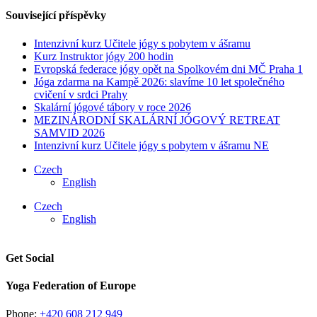
Související příspěvky
Intenzivní kurz Učitele jógy s pobytem v ášramu
Kurz Instruktor jógy 200 hodin
Evropská federace jógy opět na Spolkovém dni MČ Praha 1
Jóga zdarma na Kampě 2026: slavíme 10 let společného
cvičení v srdci Prahy
Skalární jógové tábory v roce 2026
MEZINÁRODNÍ ​SKALÁRNÍ JÓGOVÝ RETREAT
SAMVID 2026
Intenzivní kurz Učitele jógy s pobytem v ášramu NE
Czech
English
Czech
English
Get Social
Yoga Federation of Europe
Phone:
+420 608 212 949