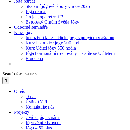
Jóga retreat
Skalární jógové tábory v roce 2025
Jóga retreat
Co je „jóga retreat“?
Evropský Chrám Světla Jógy
Odborné semináře
Kurz jógy
Intenzivní kurz Učitele jógy s pobytem v ášramu
Kurz Instruktor jógy 200 hodin
Kurz Učitel jógy 550 hodin
Jóga hormonální rovnováhy – staňte se Učitelem
E-učebna
Search for:
O nás
O nás
Ústředí YFE
Kontaktujte nás
Projekty
Cvičte jógu s námi
Jógové představení
Jóga – 50 plus