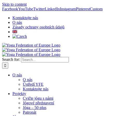
Skip to content
Facebook
YouTube
Twitter
LinkedIn
Instagram
Pinterest
Custom
Kontaktujte nás
O nás
Zásady ochrany osobních údajů
Search for:
O nás
O nás
Ústředí YFE
Kontaktujte nás
Projekty
Cvičte jógu s námi
Jógové představení
Jóga – 50 plus
Patronát