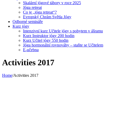
Skalární jógové tábory v roce 2025
Jóga retreat
Co je „jóga retreat“?
Evropský Chrám Světla Jógy
Odborné semináře
Kurz jógy
Intenzivní kurz Učitele jógy s pobytem v ášramu
Kurz Instruktor jógy 200 hodin
Kurz Učitel jógy 550 hodin
Jóga hormonální rovnováhy – staňte se Učitelem
E-učebna
Activities 2017
Home
/
Activities 2017