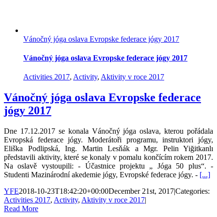
Vánočný jóga oslava Evropske federace jógy 2017
Vánočný jóga oslava Evropske federace jógy 2017
Activities 2017
,
Activity
,
Aktivity v roce 2017
Vánočný jóga oslava Evropske federace
jógy 2017
Dne 17.12.2017 se konala Vánočný jóga oslava, kterou pořádala
Evropská federace jógy. Moderátoři programu, instruktori jógy,
Eliška Podlipská, Ing. Martin Lesňák a Mgr. Pelin Yiğitkanlı
představili aktivity, které se konaly v pomalu končícím rokem 2017.
Na oslavě vystoupili: - Účastnice projektu „ Jóga 50 plus“. -
Studenti Mazinárodní akedemie jógy, Evropské federace jógy. -
[...]
YFE
2018-10-23T18:42:20+00:00
December 21st, 2017
|
Categories:
Activities 2017
,
Activity
,
Aktivity v roce 2017
|
Read More