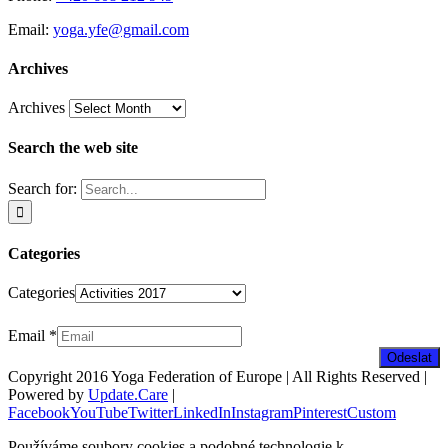
Email:
yoga.yfe@gmail.com
Archives
Archives
Search the web site
Search for:
Categories
Categories
Zpravodaj
Email
*
Odeslat
Copyright 2016 Yoga Federation of Europe | All Rights Reserved |
Powered by
Update.Care
|
Facebook
YouTube
Twitter
LinkedIn
Instagram
Pinterest
Custom
Používáme soubory cookies a podobné technologie k