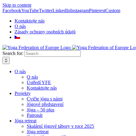
Skip to content
Facebook
YouTube
Twitter
LinkedIn
Instagram
Pinterest
Custom
Kontaktujte nás
O nás
Zásady ochrany osobních údajů
Search for:
O nás
O nás
Ústředí YFE
Kontaktujte nás
Projekty
Cvičte jógu s námi
Jógové představení
Jóga – 50 plus
Patronát
Jóga retreat
Skalární jógové tábory v roce 2025
Jóga retreat