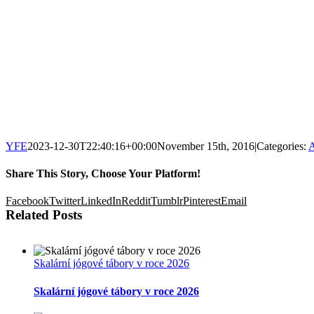
YFE
2023-12-30T22:40:16+00:00
November 15th, 2016
|
Categories:
A
Share This Story, Choose Your Platform!
Facebook
Twitter
LinkedIn
Reddit
Tumblr
Pinterest
Email
Related Posts
Skalární jógové tábory v roce 2026
Skalární jógové tábory v roce 2026