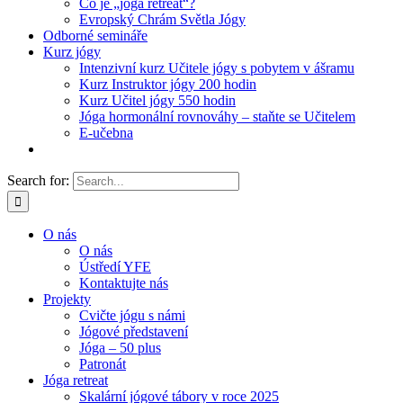
Co je „jóga retreat“?
Evropský Chrám Světla Jógy
Odborné semináře
Kurz jógy
Intenzivní kurz Učitele jógy s pobytem v ášramu
Kurz Instruktor jógy 200 hodin
Kurz Učitel jógy 550 hodin
Jóga hormonální rovnováhy – staňte se Učitelem
E-učebna
Search for:
O nás
O nás
Ústředí YFE
Kontaktujte nás
Projekty
Cvičte jógu s námi
Jógové představení
Jóga – 50 plus
Patronát
Jóga retreat
Skalární jógové tábory v roce 2025