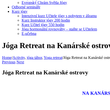
Evropský Chrám Světla Jógy
Odborné semináře
Kurz jógy
Intenzivní kurz Učitele jógy s pobytem v ášramu
Kurz Instruktor jógy 200 hodin
Kurz Učitel jógy 550 hodin
Jóga hormonální rovnováhy – staňte se Učitelem
E-učebna
Jóga Retreat na Kanárské ostro
Home
/
Activity
,
jóga tábor
,
Yoga retreat
/
Jóga Retreat na Kanárské ost
Previous
Next
Jóga Retreat na Kanárské ostrovy
NA KANÁRS