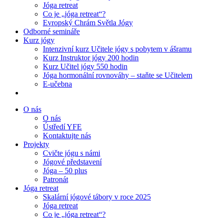
Jóga retreat
Co je „jóga retreat“?
Evropský Chrám Světla Jógy
Odborné semináře
Kurz jógy
Intenzivní kurz Učitele jógy s pobytem v ášramu
Kurz Instruktor jógy 200 hodin
Kurz Učitel jógy 550 hodin
Jóga hormonální rovnováhy – staňte se Učitelem
E-učebna
O nás
O nás
Ústředí YFE
Kontaktujte nás
Projekty
Cvičte jógu s námi
Jógové představení
Jóga – 50 plus
Patronát
Jóga retreat
Skalární jógové tábory v roce 2025
Jóga retreat
Co je „jóga retreat“?