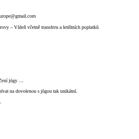
.europe@gmai
l.com
vy – Vídeň včetně transferu a letištních poplatků
ičení jógy …
ívat na dovolenou s jógou tak unikátní.
.