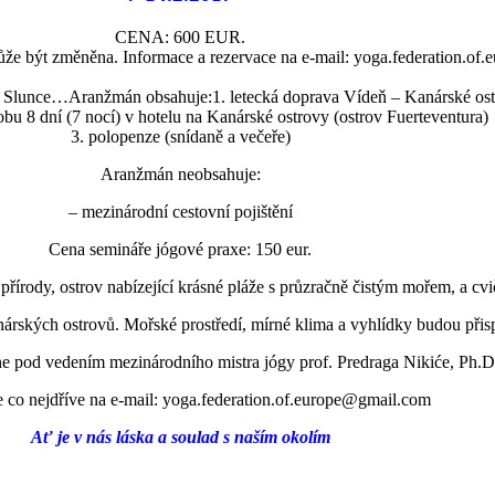
CENA: 600 EUR.
ůže být změněna. Informace a rezervace na e-mail: yoga.federation.of
du Slunce…
Aranžmán obsahuje:1. letecká doprava Vídeň – Kanárské ostro
bu 8 dní (7 nocí) v hotelu na Kanárské ostrovy (ostrov Fuerteventura)
3. polopenze (snídaně a večeře)
Aranžmán neobsahuje:
– mezinárodní cestovní pojištění
Cena semináře jógové praxe: 150 eur.
 přírody, ostrov nabízející krásné pláže s průzračně čistým mořem, a cv
árských ostrovů. Mořské prostředí, mírné klima a vyhlídky budou přisp
ne pod vedením mezinárodního mistra jógy prof. Predraga Nikiće, Ph.D
 co nejdříve na e-mail: yoga.federation.of.europe@gmai
l.com
Ať je v nás láska a soulad s naším okolím