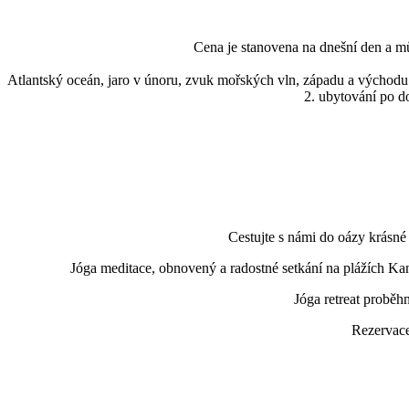
Cena je stanovena na dnešní den a m
Atlantský oceán, jaro v únoru, zvuk mořských vln, západu a výcho
2. ubytování po do
Cestujte s námi do oázy krásné
Jóga meditace, obnovený a radostné setkání na plážích Kan
Jóga retreat proběh
Rezervace