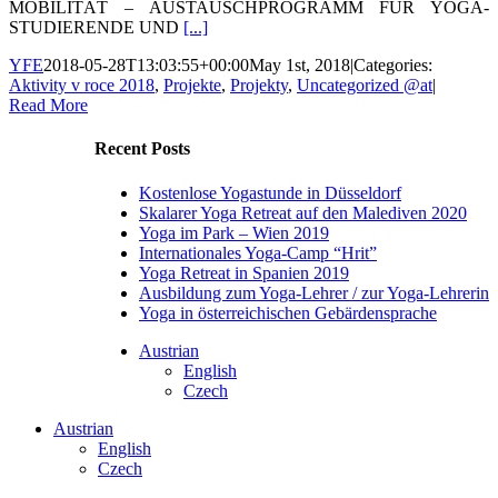
MOBILITÄT – AUSTAUSCHPROGRAMM FÜR YOGA-
STUDIERENDE UND
[...]
YFE
2018-05-28T13:03:55+00:00
May 1st, 2018
|
Categories:
Aktivity v roce 2018
,
Projekte
,
Projekty
,
Uncategorized @at
|
Read More
Recent Posts
Kostenlose Yogastunde in Düsseldorf
Skalarer Yoga Retreat auf den Malediven 2020
Yoga im Park – Wien 2019
Internationales Yoga-Camp “Hrit”
Yoga Retreat in Spanien 2019
Ausbildung zum Yoga-Lehrer / zur Yoga-Lehrerin
Yoga in österreichischen Gebärdensprache
Austrian
English
Czech
Austrian
English
Czech