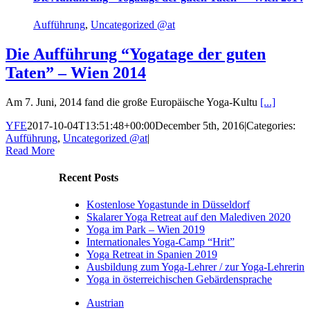
Aufführung
,
Uncategorized @at
Die Aufführung “Yogatage der guten
Taten” – Wien 2014
Am 7. Juni, 2014 fand die große Europäische Yoga-Kultu
[...]
YFE
2017-10-04T13:51:48+00:00
December 5th, 2016
|
Categories:
Aufführung
,
Uncategorized @at
|
Read More
Recent Posts
Kostenlose Yogastunde in Düsseldorf
Skalarer Yoga Retreat auf den Malediven 2020
Yoga im Park – Wien 2019
Internationales Yoga-Camp “Hrit”
Yoga Retreat in Spanien 2019
Ausbildung zum Yoga-Lehrer / zur Yoga-Lehrerin
Yoga in österreichischen Gebärdensprache
Austrian