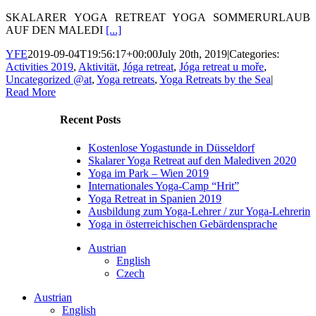
SKALARER YOGA RETREAT YOGA SOMMERURLAUB
AUF DEN MALEDI
[...]
YFE
2019-09-04T19:56:17+00:00
July 20th, 2019
|
Categories:
Activities 2019
,
Aktivität
,
Jóga retreat
,
Jóga retreat u moře
,
Uncategorized @at
,
Yoga retreats
,
Yoga Retreats by the Sea
|
Read More
Recent Posts
Kostenlose Yogastunde in Düsseldorf
Skalarer Yoga Retreat auf den Malediven 2020
Yoga im Park – Wien 2019
Internationales Yoga-Camp “Hrit”
Yoga Retreat in Spanien 2019
Ausbildung zum Yoga-Lehrer / zur Yoga-Lehrerin
Yoga in österreichischen Gebärdensprache
Austrian
English
Czech
Austrian
English